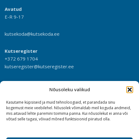
Avatud
E-R 9-17
kutsekoda@kutsekoda.ee
Kutseregister
+372 679 1704
kutseregister@kutseregister.ee
Nõusoleku valikud
Kasutame küpsiseid ja muid tehnoloogiaid, et parandada sinu
kogemust meie veebilehel. Nõusolek võimaldab meil koguda andmeid,
mis aitavad lehte paremini toimima panna. Kui nõusolekut ei anna või
võtad selle tagasi, võivad mõned funktsioonid piiratud olla.