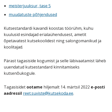
meisterjuuksur, tase 5
muudatuste põhjendused
Kutsestandardi kavandi koostas töörühm, kuhu
kuulusid esindajad erialaühendusest, ametit
õpetavatest kutsekoolidest ning salongomanikud ja
koolitajad.
Pärast tagasiside kogumist ja selle läbivaatamist läheb
uuendatud kutsestandard kinnitamiseks
kutsenõukogule.
Tagasisidet
ootame
hiljemalt 14. märtsil 2022
e-posti
aadressil
reet.suviste@kutsekoda.ee
.