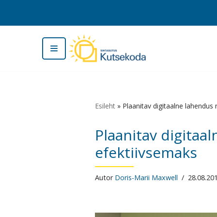
Skip
to
content
Esileht
»
Plaanitav digitaalne lahendu
Plaanitav digita
efektiivsemaks
Autor
Doris-Marii Maxwell
28.08.20