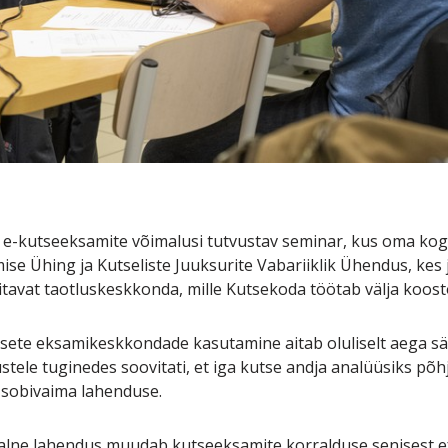
set e-kutseeksamite võimalusi tutvustav seminar, kus oma k
ise Ühing ja Kutseliste Juuksurite Vabariiklik Ühendus, kes
aanitavat taotluskeskkonda, mille Kutsekoda töötab välja koo
itaalsete eksamikeskkondade kasutamine aitab oluliselt aega
ele tuginedes soovitati, et iga kutse andja analüüsiks põhj
s sobivaima lahenduse.
alne lahendus muudab kutseeksamite korralduse senisest ef