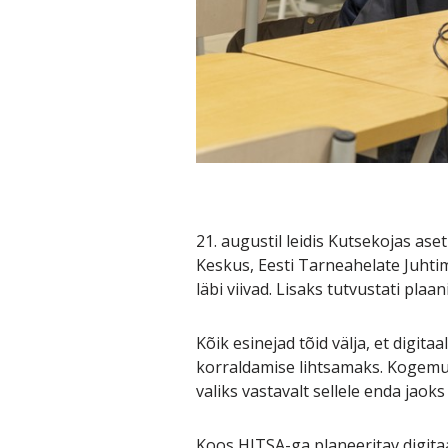
21. augustil leidis Kutsekojas a
Keskus, Eesti Tarneahelate Juhtim
läbi viivad. Lisaks tutvustati pl
Kõik esinejad tõid välja, et dig
korraldamise lihtsamaks. Kogemust
valiks vastavalt sellele enda jaok
Koos HITSA-ga planeeritav digita