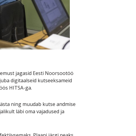
ogemust jagasid Eesti Noorsootöö
 juba digitaalseid kutseeksameid
stöös HITSA-ga.
 säästa ning muudab kutse andmise
alikult läbi oma vajadused ja
ektiivsemaks. Plaani järgi peaks