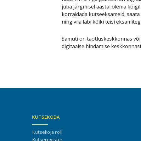
juba järgmisel aastal olema kõigi
korraldada kutseeksameid, saata t
ning viia läbi kõiki teisi eksamite
Samuti on taotluskeskkonnas võim
digitaalse hindamise keskkonnast 
KUTSEKODA
Kutsekoja roll
Kutseregister