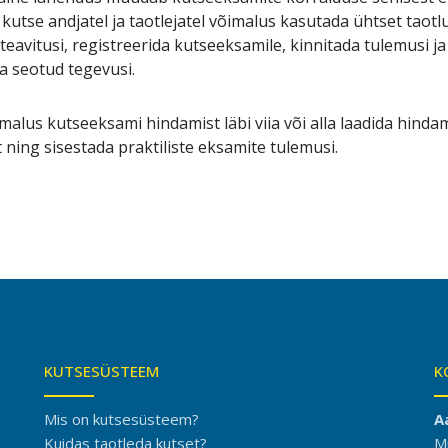
l kutse andjatel ja taotlejatel võimalus kasutada ühtset tao
eavitusi, registreerida kutseeksamile, kinnitada tulemusi ja
ga seotud tegevusi.
alus kutseeksami hindamist läbi viia või alla laadida hinda
ning sisestada praktiliste eksamite tulemusi.
KUTSESÜSTEEM
K
Mis on kutsesüsteem?
A
Kuidas taotleda kutset?
M