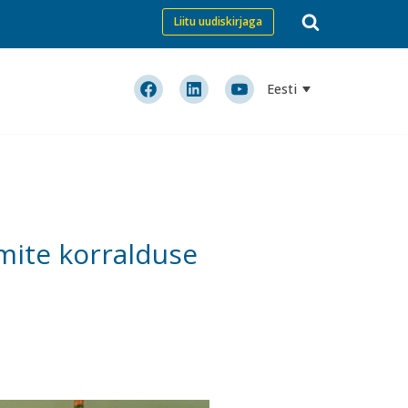
Liitu uudiskirjaga
Eesti
mite korralduse