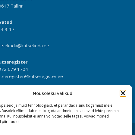
0617 Tallinn
vatud
-R 9-17
utsekoda@kutsekoda.ee
utseregister
372 679 1704
utseregister@kutseregister.ee
Nõusoleku valikud
psiseid ja muid tehnoloogiaid, et parandada sinu kogemust meie
 Nõusolek võimaldab meil koguda andmeid, mis aitavad lehte paremini
na. Kui nõusolekut ei anna või võtad selle tagasi, võivad mõned
 piiratud olla.