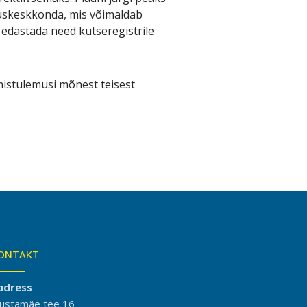
tluskeskkonda, mis võimaldab
 edastada need kutseregistrile
mistulemusi mõnest teisest
ONTAKT
adress
ustamäe tee 16