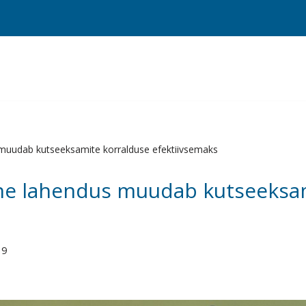
s muudab kutseeksamite korralduse efektiivsemaks
alne lahendus muudab kutseeksa
19