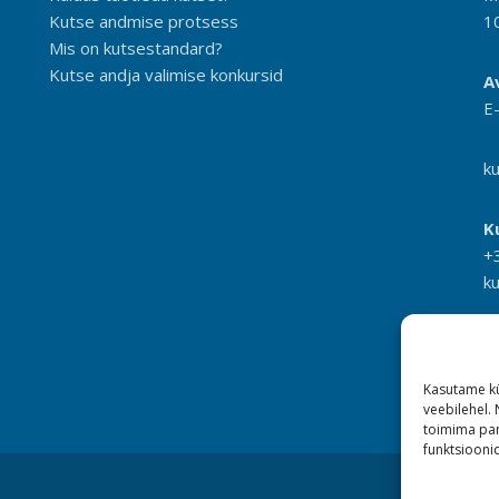
Kutse andmise protsess
1
Mis on kutsestandard?
Kutse andja valimise konkursid
A
E
k
K
+
k
Kasutame kü
veebilehel.
toimima pan
funktsioonid