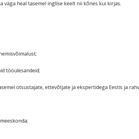
 väga heal tasemel inglise keelt nii kõnes kui kirjas.
nemisvõimalust;
id tööülesandeid;
emel otsustajate, ettevõtjate ja ekspertidega Eestis ja rahv
u meeskonda;