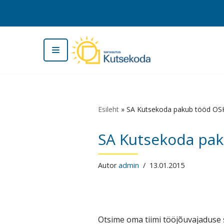
Skip
to
content
Esileht
»
SA Kutsekoda pakub tööd OSK
SA Kutsekoda pak
Autor
admin
13.01.2015
Otsime oma tiimi tööjõuvajaduse 