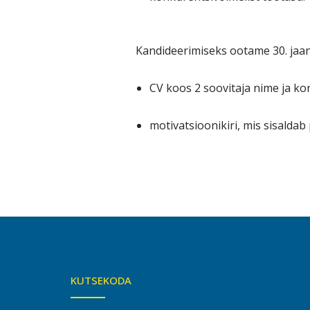
Kandideerimiseks ootame 30. jaan
CV koos 2 soovitaja nime ja ko
motivatsioonikiri, mis sisalda
KUTSEKODA