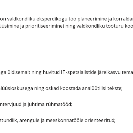
on valdkondliku eksperdikogu töö planeerimine ja korralda
üsimine ja prioritiseerimine) ning valdkondliku tööturu koo
ga üldisemalt ning huvitud IT-spetsialistide järelkasvu tema
alüüsioskusega ning oskad koostada analüütilisi tekste;
iintervjuud ja juhtima rühmatööd;
stundlik, arengule ja meeskonnatööle orienteeritud;