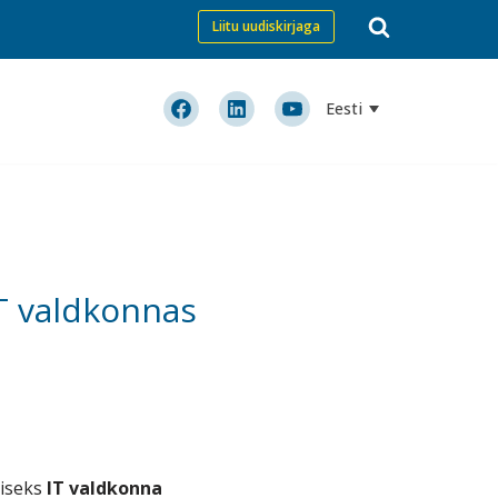
Liitu uudiskirjaga
Eesti
T valdkonnas
miseks
IT valdkonna