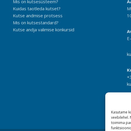
Mis on kutsesüsteem?
A
Kuidas taotleda kutset?
M
Kutse andmise protsess
1
Mis on kutsestandard?
Kutse andja valimise konkursid
A
E
k
K
+
k
Kasutame kü
veebilehel.
toimima pan
funktsioonid