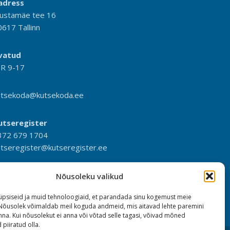
adress
ustamäe tee 16
0617 Tallinn
vatud
-R 9-17
utsekoda@kutsekoda.ee
utseregister
372 679 1704
utseregister@kutseregister.ee
Nõusoleku valikud
psiseid ja muid tehnoloogiaid, et parandada sinu kogemust meie
 Nõusolek võimaldab meil koguda andmeid, mis aitavad lehte paremini
na. Kui nõusolekut ei anna või võtad selle tagasi, võivad mõned
 piiratud olla.