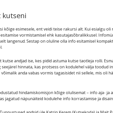
t kutseni
 kõige esimesele, ent veidi teise rakursi alt. Kui esialgu oli
le esitamise vormistamisel ehk kasutajasõbralikkusel. Infomü
lt langenud. Sestap on oluline olla info esitamisel kompakt
l.
utse andjad ise, kes pidid astuma kutse taotleja rolli. Esmalt
 seejärel hinnata, kas protsess on kodulehel välja toodud in
võimalik anda vabas vormis tagasisidet nii sellele, mis oli h
odustatud hindamiskomisjon kõige olulisemat – info aja- ja 
s jagatud näpunäiteid kodulehe info korrastamise ja disain
 Tunnustused andsid üle Katrin Kerem (Kutsekoda) ja Mait P