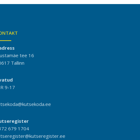
ONTAKT
adress
ustamäe tee 16
0617 Tallinn
vatud
-R 9-17
utsekoda@kutsekoda.ee
utseregister
372 679 1704
utseregister@kutseregister.ee