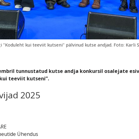
"Koduleht kui teeviit kutseni" pälvinud kutse andjad. Foto: Karli S
mbril tunnustatud kutse andja konkursil osalejate esiv
ui teeviit kutseni”.
vijad 2025
ARE
apeutide Ühendus