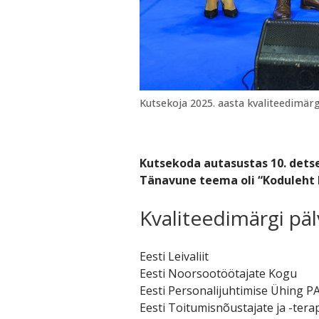
Kutsekoja 2025. aasta kvaliteedimärgi 
Kutsekoda autasustas 10. detse
Tänavune teema oli “Koduleht k
Kvaliteedimärgi päl
Eesti Leivaliit
Eesti Noorsootöötajate Kogu
Eesti Personalijuhtimise Ühing P
Eesti Toitumisnõustajate ja -ter