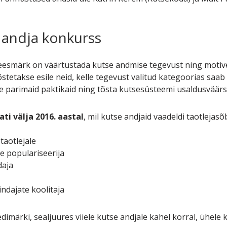
 andja konkurss
eesmärk on väärtustada kutse andmise tegevust ning motive
stetakse esile neid, kelle tegevust valitud kategoorias sa
 parimaid paktikaid ning tõsta kutsesüsteemi usaldusväärsus
ti välja 2016. aastal
, mil kutse andjaid vaadeldi taotlejasõ
taotlejale
e populariseerija
daja
ndajate koolitaja
dimärki, sealjuures viiele kutse andjale kahel korral, ühele