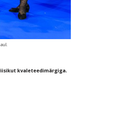
aul.
iisikut kvaleteedimärgiga.