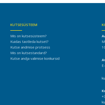
KUTSESÜSTEEM
K
Mis on kutsesüsteem?
A
Kuidas taotleda kutset?
M
Kutse andmise protsess
1
Mis on kutsestandard?
Kutse andja valimise konkursid
A
E
k
K
+
k