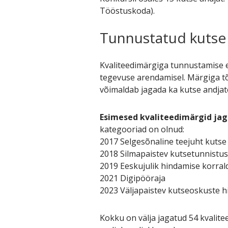
Tööstuskoda).
Tunnustatud kutse
Kvaliteedimärgiga tunnustamise 
tegevuse arendamisel. Märgiga tõ
võimaldab jagada ka kutse andjate
Esimesed kvaliteedimärgid jaga
kategooriad on olnud:
2017 Selgesõnaline teejuht kutse 
2018 Silmapaistev kutsetunnistus
2019 Eeskujulik hindamise korral
2021 Digipööraja
2023 Väljapaistev kutseoskuste hi
Kokku on välja jagatud 54 kvalitee