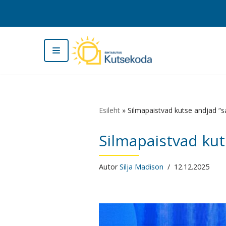
Skip
to
content
Esileht
»
Silmapaistvad kutse andjad “sa
Silmapaistvad kut
Autor
Silja Madison
12.12.2025