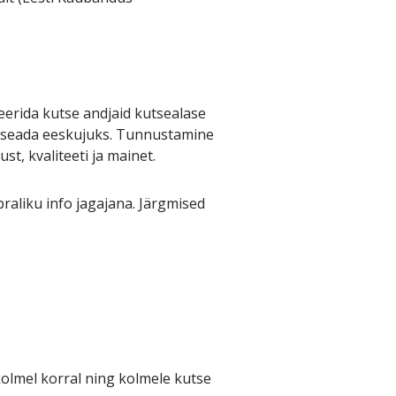
erida kutse andjaid kutsealase
ab seada eeskujuks. Tunnustamine
t, kvaliteeti ja mainet.
braliku info jagajana. Järgmised
 kolmel korral ning kolmele kutse