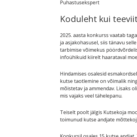
Puhastusekspert
Koduleht kui teevii
2025. aasta konkurss vaatab tagasi
ja asjakohasusel, siis tänavu sel
tarbimise võimekus pöördvõrdelise
infoühikuid kiirelt haarataval moe
Hindamises osalesid esmakordselt k
kutse taotlemine on võimalik ning
mõistetav ja ammendav. Lisaks oli 
mis vajaks veel tähelepanu.
Teiselt poolt jälgis Kutsekoja mo
toimunud kutse andjate mõttekoja
Konkursil osales 15 kutse andjat.