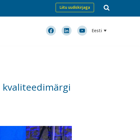
Liitu uudiskirjaga
Eesti
 kvaliteedimärgi