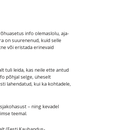
 rõhuasetus info olemaslolu, aja-
ra on suurenenud, kuid selle
ne või eristada erinevaid
 tuli leida, kas neile ette antud
fo põhjal selge, üheselt
ästi lahendatud, kui ka kohtadele,
asjakohasust – ning kevadel
imse teemal.
alt (Eesti Kaubandus-