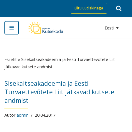
Liitu uudiskirjaga
Skip
to
Eesti
content
Esileht
»
Sisekaitseakadeemia ja Eesti Turvaettevõtete Liit
jätkavad kutsete andmist
Sisekaitseakadeemia ja Eesti
Turvaettevõtete Liit jätkavad kutsete
andmist
Autor
admin
20.04.2017