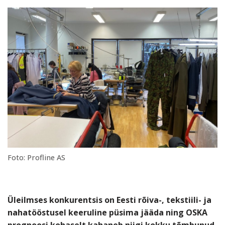
Foto: Profline AS
Üleilmses konkurentsis on Eesti r
õiva-, tekstiili- ja
nahatööstus
el keeruline püsima jääda ning OSKA
prognoosi kohaselt kahaneb niigi kokku tõmbunud