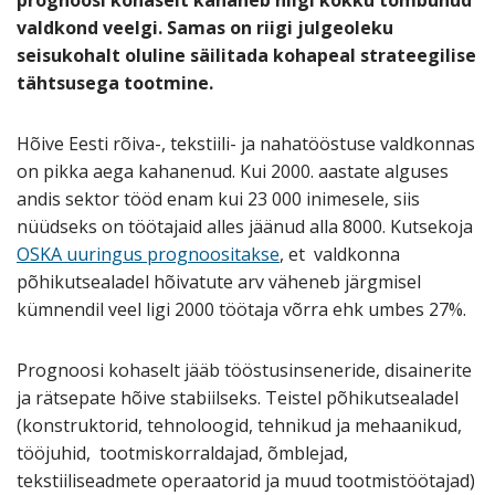
valdkond veelgi. Samas on riigi julgeoleku
seisukohalt oluline säilitada kohapeal
strateegilise
tähtsusega
tootmine
.
Hõive Eesti rõiva-, tekstiili- ja nahatööstuse valdkonnas
on pikka aega kahanenud. Kui 2000. aastate alguses
andis sektor tööd enam kui 23 000 inimesele, siis
nüüdseks on töötajaid alles jäänud alla 8000. Kutsekoja
OSKA uuringus prognoositakse
, et valdkonna
põhikutsealadel hõivatute arv väheneb järgmisel
kümnendil veel ligi 2000 töötaja võrra ehk umbes 27%.
Prognoosi kohaselt jääb tööstusinseneride, disainerite
ja rätsepate hõive stabiilseks. Teistel põhikutsealadel
(konstruktorid, tehnoloogid, tehnikud ja mehaanikud,
tööjuhid, tootmiskorraldajad, õmblejad,
tekstiiliseadmete operaatorid ja muud tootmistöötajad)