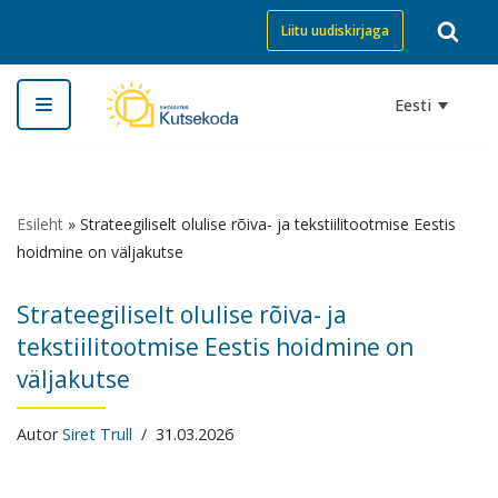
Liitu uudiskirjaga
Skip
to
Eesti
content
Esileht
»
Strateegiliselt olulise rõiva- ja tekstiilitootmise Eestis
hoidmine on väljakutse
Strateegiliselt olulise rõiva- ja
tekstiilitootmise Eestis hoidmine on
väljakutse
Autor
Siret Trull
31.03.2026