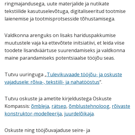
ringmajandusega, uute materjalide ja nutikate
tekstiilide kasutuselevõtuga, digitaliseeritud tootmise
laienemise ja tootmisprotsesside tõhustamisega.
Valdkonna arenguks on lisaks hariduspakkumise
muutustele vaja ka ettevõtete initsiatiivi, et leida viise
toodete lisandväärtuse suurendamiseks ja valdkonna
maine parandamiseks potentsiaalse tööjõu seas.
Tutvu uuringuga „
Tulevikuvaade tööjõu- ja oskuste
vajadusele: rõiva-, tekstiili- ja nahatööstus
“.
Tutvu oskuste ja ametite kirjeldustega Oskuste
Kompassis:
õmbleja
,
rätsep
,
õmblustehnoloog
,
rõivaste
konstruktor-modelleerija
,
juurdelõikaja
.
Oskuste ning tööjõuvajaduse seire- ja