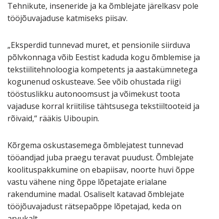
Tehnikute, inseneride ja ka õmblejate järelkasv pole
tööjõuvajaduse katmiseks piisav.
„Eksperdid tunnevad muret, et pensionile siirduva
põlvkonnaga võib Eestist kaduda kogu õmblemise ja
tekstiilitehnoloogia kompetents ja aastakümnetega
kogunenud oskusteave. See võib ohustada riigi
tööstuslikku autonoomsust ja võimekust toota
vajaduse korral kriitilise tähtsusega tekstiiltooteid ja
rõivaid,“ rääkis Uiboupin.
Kõrgema oskustasemega õmblejatest tunnevad
tööandjad juba praegu teravat puudust. Õmblejate
koolituspakkumine on ebapiisav, noorte huvi õppe
vastu vähene ning õppe lõpetajate erialane
rakendumine madal. Osaliselt katavad õmblejate
tööjõuvajadust rätsepaõppe lõpetajad, keda on
arvukalt.