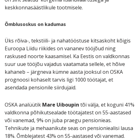
keskkonnasäästlikule tootmisele.
Õmblusoskus on kadumas
Üks rõiva-, tekstiili- ja nahatööstuse kitsaskoht kõigis
Euroopa Liidu riikides on vananev tööjõud ning
raskused noorte kaasamisel. Ka Eestis on valdkonnas
suur uue tööjõu vajadus vaatamata sellele, et hõive
kahaneb – järgneva kümne aasta jooksul on OSKA
prognoosi kohaselt tarvis ligi 1000 töötajat, et
asendada pensionile siirdujaid.
OSKA analüütik
Mare Uiboupin
tõi välja, et koguni 41%
valdkonna põhikutsealade töötajatest on 55-aastased
või vanemad, 9% on juba praegu pensionieas.
Tehnikute ja mehaanikute seas on pensioniealisi lausa
18%. Õmblejatest 43% on 55-aastased või vanemad.