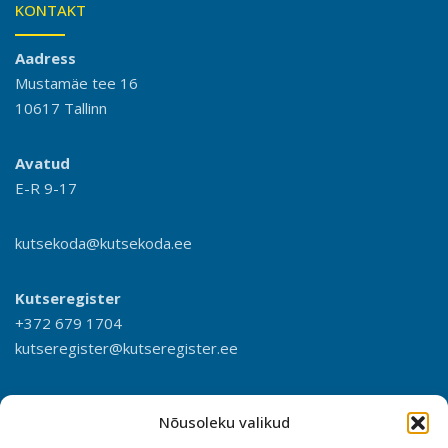
KONTAKT
Aadress
Mustamäe tee 16
10617 Tallinn
Avatud
E-R 9-17
kutsekoda@kutsekoda.ee
Kutseregister
+372 679 1704
kutseregister@kutseregister.ee
Nõusoleku valikud