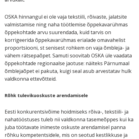
OSKA hinnangul ei ole vaja tekstiili, rõivaste, jalatsite
valmistamise ning naha töötlemise õppekavarühmas
õppekohtade arvu suurendada, kuid tarvis on
korrigeerida õppekavarühmas erialade omavahelist
proportsiooni, st senisest rohkem on vaja õmbleja- ja
vähem rätsepaõpet. Samuti soovitab OSKA üle vaadata
õppekohtade regionaalse jaotuse: näiteks Pärnumaal
õmblejaõpet ei pakuta, kuigi seal asub arvestatav hulk
valdkonna ettevõtteid.
Rõhk tulevikuoskuste arendamisele
Eesti konkurentsivõime hoidmiseks rõiva-, tekstiili- ja
nahatööstuses tuleb nii valdkonna tasemeõppes kui ka
juba töötavate inimeste oskuste arendamisel panna
rõhku kompetentsidele, mis on seotud kestlikkuse ja