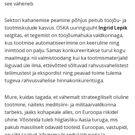
see väheneb.
Sektori kahanemise peamine põhjus peitub tööjõu- ja
tootmiskulude kasvus. OSKA uuringujuht
Ingrid Lepik
selgitas, et tegemist on tööjõumahuka valdkonnaga,
kus tootmise automatiseerimine on keeruline ning
inimtööd on palju. Samas konkureeritakse turul kogu
maailmaga: nii valmistoodang kui ka tootmismaterjalid
liiguvad üle ilma, ettevõtted sõltuvad rahvusvahelistest
tellimustest ja ekspordist ning peavad toime tulema
tugeva rahvusvahelise hinnakonkurentsiga.
Mure, kuidas tagada, et vähemalt strateegiliselt oluline
tootmine, näiteks meditsiini- ja militaarvaldkonna
tarbeks, jääks kohapeale alles, on Euroopa riikidel
ühine. Võistelda tuleb hiiglasliku Aasia turuga, mis
pakub massiliselt odavaid tooteid. Euroopas, vastupidi,
on siht seatud kõrgema lisandväärtusega ja