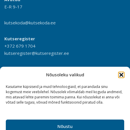
E-R 9-17
kutsekoda@kutsekoda.ee
Kutseregister
+372 679 1704
kutseregister@kutseregister.ee
Nõusoleku valikud
Kasutame küpsiseid ja muid tehnoloogiaid, et parandada sinu
kogemust meie veebilehel. Nõusolek võimaldab meil koguda andmeid,
mis aitavad lehte paremini toimima panna. Kui nõusolekut ei anna või
võtad selle tagasi, võivad mõned funktsioonid piiratud olla.
Nõustu