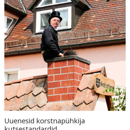
Uuenesid korstnapühkija
kutsestandardid