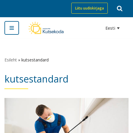
Liitu uudiskirjaga
Skip
to
Eesti
content
Esileht
»
kutsestandard
kutsestandard