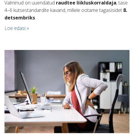
Valminud on uuendatud
raudtee liikluskorraldaja
, tase
4–6 kutsestandardite kavand, millele ootame tagasisidet
8.
detsembriks
.
Loe edasi »