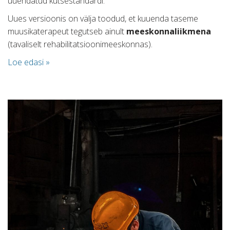
uuendatud kutsestandardi.
Uues versioonis on välja toodud, et kuuenda taseme
muusikaterapeut tegutseb ainult
meeskonnaliikmena
(tavaliselt rehabilitatsioonimeeskonnas).
Loe edasi »