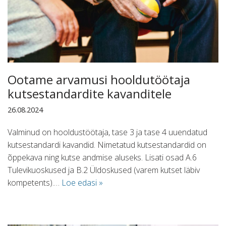
Ootame arvamusi hooldutöötaja
kutsestandardite kavanditele
26.08.2024
Valminud on hooldustöötaja, tase 3 ja tase 4 uuendatud
kutsestandardi kavandid. Nimetatud kutsestandardid on
õppekava ning kutse andmise aluseks. Lisati osad A.6
Tulevikuoskused ja B.2 Üldoskused (varem kutset läbiv
kompetents).…
Loe edasi »