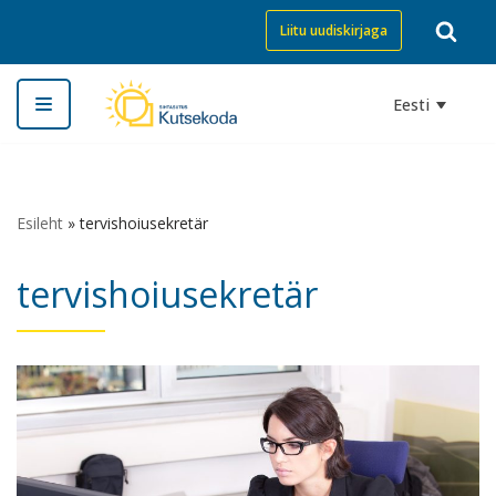
Liitu uudiskirjaga
Skip
to
Eesti
content
Esileht
»
tervishoiusekretär
tervishoiusekretär