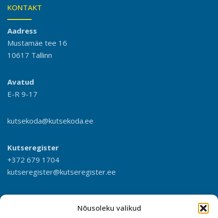
KONTAKT
Aadress
Mustamäe tee 16
10617 Tallinn
Avatud
E-R 9-17
kutsekoda@kutsekoda.ee
Kutseregister
+372 679 1704
kutseregister@kutseregister.ee
Nõusoleku valikud