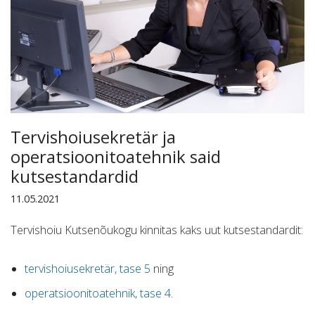
Tervishoiusekretär ja
operatsioonitoatehnik said
kutsestandardid
11.05.2021
Tervishoiu Kutsenõukogu kinnitas kaks uut kutsestandardit:
tervishoiusekretär, tase 5
ning
operatsioonitoatehnik, tase 4
.