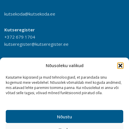
kutsekoda@kutsekoda.ee
Kutseregister
+372 679 1704
kutseregister@kutseregister.ee
Nõusoleku valikud
Kasutame küpsiseid ja muid tehnoloogiaid, et parandada sinu
kogemust meie veebilehel. Nõusolek võimaldab meil koguda andmeid,
mis aitavad lehte paremini toimima panna. Kui nõusolekut ei anna või
võtad selle tagasi, võivad mõned funktsioonid piiratud olla.
Nõustu