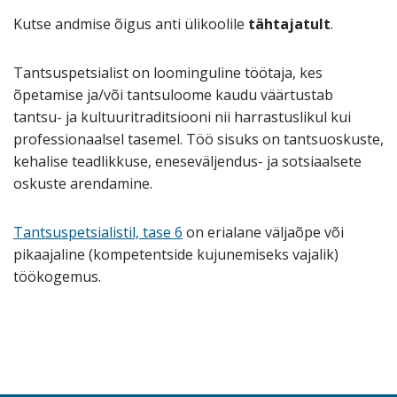
Kutse andmise õigus anti ülikoolile
tähtajatult
.
Tantsuspetsialist on loominguline töötaja, kes
õpetamise ja/või tantsuloome kaudu väärtustab
tantsu- ja kultuuritraditsiooni nii harrastuslikul kui
professionaalsel tasemel. Töö sisuks on tantsuoskuste,
kehalise teadlikkuse, eneseväljendus- ja sotsiaalsete
oskuste arendamine.
Tantsuspetsialistil, tase 6
on erialane väljaõpe või
pikaajaline (kompetentside kujunemiseks vajalik)
töökogemus.