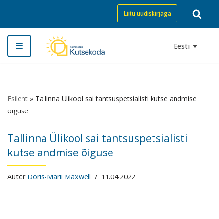
Liitu uudiskirjaga
Skip
to
Eesti
content
Esileht
»
Tallinna Ülikool sai tantsuspetsialisti kutse andmise
õiguse
Tallinna Ülikool sai tantsuspetsialisti
kutse andmise õiguse
Autor
Doris-Marii Maxwell
11.04.2022