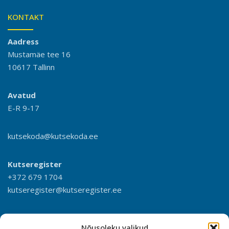
KONTAKT
Aadress
Mustamäe tee 16
10617 Tallinn
Avatud
E-R 9-17
kutsekoda@kutsekoda.ee
Kutseregister
+372 679 1704
kutseregister@kutseregister.ee
Nõusoleku valikud