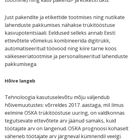
tootmine) ning kasv pakendi- ja etiketitrükis.
Just pakendite ja etikettide tootmises ning nutikate
lahenduste pakkumises nähakse trükitööstuse
kasvupotentsiaali. Eeldused selleks annab Eesti
ettevõtete võimekus kombineerida digitrükk,
automatiseeritud töövood ning kiire tarne koos
väikeseeriatootmise ja personaliseeritud lahenduste
pakkumisega.
Hõive langeb
Tehnoloogia kasutuselevõtu mõju väljendub
hõivemuutustes: võrreldes 2017. aastaga, mil ilmus
eelmine OSKA trükitööstuse uuring, on valdkonnas
tegutsevate ettevõtete arv jäänud samaks, kuid
töötajate arv on langenud. OSKA prognoosi kohaselt
väheneb töötajate arv järgneval kümnendil veelgi.