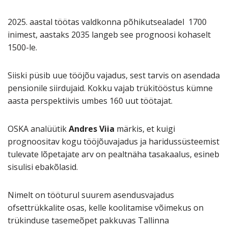
2025. aastal töötas valdkonna põhikutsealadel 1700
inimest, aastaks 2035 langeb see prognoosi kohaselt
1500-le.
Siiski püsib uue tööjõu vajadus, sest tarvis on asendada
pensionile siirdujaid. Kokku vajab trükitööstus kümne
aasta perspektiivis umbes 160 uut töötajat.
OSKA analüütik
Andres Viia
märkis, et kuigi
prognoositav kogu tööjõuvajadus ja haridussüsteemist
tulevate lõpetajate arv on pealtnäha tasakaalus, esineb
sisulisi ebakõlasid.
Nimelt on tööturul suurem asendusvajadus
ofsettrükkalite osas, kelle koolitamise võimekus on
trükinduse tasemeõpet pakkuvas Tallinna