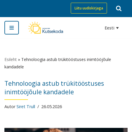
Liitu uudiskirjaga
Skip
to
Eesti
content
Esileht
»
Tehnoloogia astub trükitööstuses inimtööjõule
kandadele
Tehnoloogia astub trükitööstuses
inimtööjõule kandadele
Autor
Siret Trull
26.05.2026