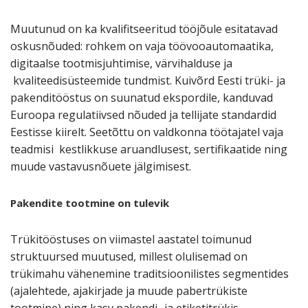
Muutunud on ka kvalifitseeritud tööjõule esitatavad
oskusnõuded: rohkem on vaja töövooautomaatika,
digitaalse tootmisjuhtimise, värvihalduse ja
kvaliteedisüsteemide tundmist. Kuivõrd Eesti trüki- ja
pakenditööstus on suunatud ekspordile, kanduvad
Euroopa regulatiivsed nõuded ja tellijate standardid
Eestisse kiirelt. Seetõttu on valdkonna töötajatel vaja
teadmisi kestlikkuse aruandlusest, sertifikaatide ning
muude vastavusnõuete jälgimisest.
Pakendite tootmine on tulevik
Trükitööstuses on viimastel aastatel toimunud
struktuursed muutused, millest olulisemad on
trükimahu vähenemine traditsioonilistes segmentides
(ajalehtede, ajakirjade ja muude pabertrükiste