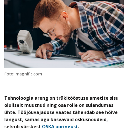
Foto: magnific.com
Tehnoloogia areng on trükitööstuse ametite sisu
oluliselt muutnud ning osa rolle on sulandumas
ühte. Tööjõuvajaduse vaates tähendab see hõive
langust, samas aga kasvavaid oskusnõudeid,
selgub värskest
OSKA uuringust
.