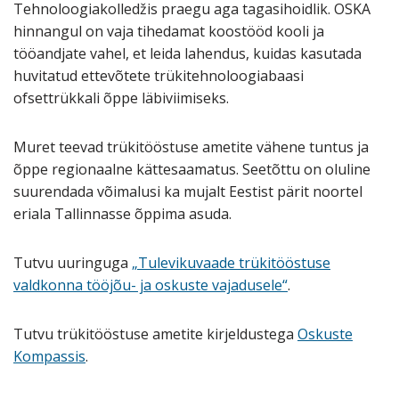
Tehnoloogiakolledžis praegu aga tagasihoidlik. OSKA
hinnangul on vaja tihedamat koostööd kooli ja
tööandjate vahel, et leida lahendus, kuidas kasutada
huvitatud ettevõtete trükitehnoloogiabaasi
ofsettrükkali õppe läbiviimiseks.
Muret teevad trükitööstuse ametite vähene tuntus ja
õppe regionaalne kättesaamatus. Seetõttu on oluline
suurendada võimalusi ka mujalt Eestist pärit noortel
eriala Tallinnasse õppima asuda.
Tutvu uuringuga
„Tulevikuvaade trükitööstuse
valdkonna tööjõu- ja oskuste vajadusele“
.
Tutvu trükitööstuse ametite kirjeldustega
Oskuste
Kompassis
.