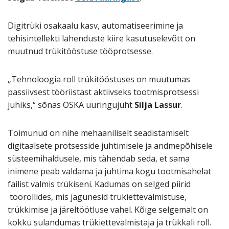
Digitrüki osakaalu kasv, automatiseerimine ja
tehisintellekti lahenduste kiire kasutuselevõtt on
muutnud trükitööstuse tööprotsesse.
„Tehnoloogia roll trükitööstuses on muutumas
passiivsest tööriistast aktiivseks tootmisprotsessi
juhiks,“ sõnas OSKA uuringujuht
Silja Lassur
.
Toimunud on nihe mehaaniliselt seadistamiselt
digitaalsete protsesside juhtimisele ja andmepõhisele
süsteemihaldusele, mis tähendab seda, et sama
inimene peab valdama ja juhtima kogu tootmisahelat
failist valmis trükiseni. Kadumas on selged piirid
töörollides, mis jagunesid trükiettevalmistuse,
trükkimise ja järeltöötluse vahel. Kõige selgemalt on
kokku sulandumas trükiettevalmistaja ja trükkali roll.