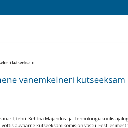
elneri kutseeksam
mene vanemkelneri kutseeksam
ebrauaril, tehti Kehtna Majandus- ja Tehnoloogiakoolis ajalu
i võttis auväärne kutseeksamikomisjon vastu Eesti esimest