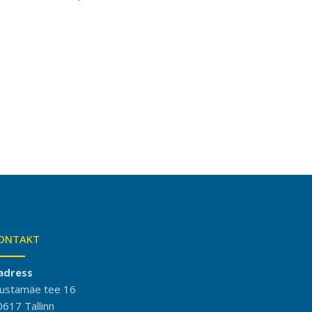
ONTAKT
adress
ustamäe tee 16
0617 Tallinn