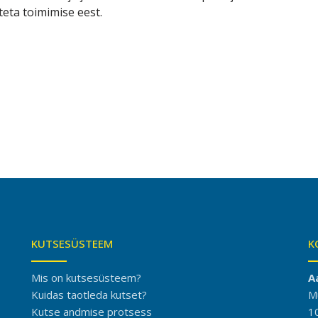
teta toimimise eest.
KUTSESÜSTEEM
K
Mis on kutsesüsteem?
A
Kuidas taotleda kutset?
M
Kutse andmise protsess
1