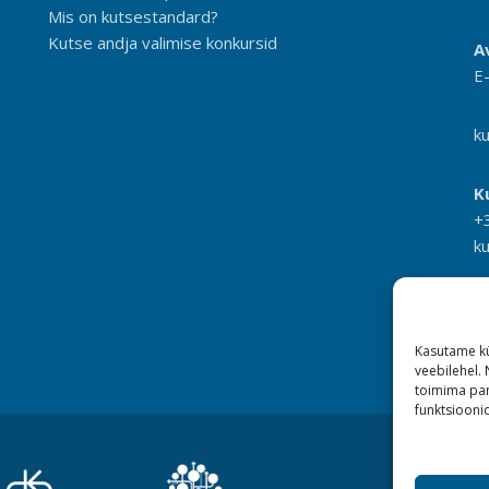
Mis on kutsestandard?
Kutse andja valimise konkursid
A
E
k
K
+
k
Kasutame kü
veebilehel.
toimima pan
funktsioonid