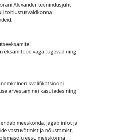
torani Alexander teenindusjuht
li toitlustusvaldkonna
ndeid.
tseeksamitel.
 on eksamitööd väga tugevad ning
nemkelneri kvalifikatsiooni
use arvestamine) kasutades ning
hendab meeskonda, jagab infot ja
de vastuvõtmist ja nõustamist,
e olemasolu eest, meeskonna