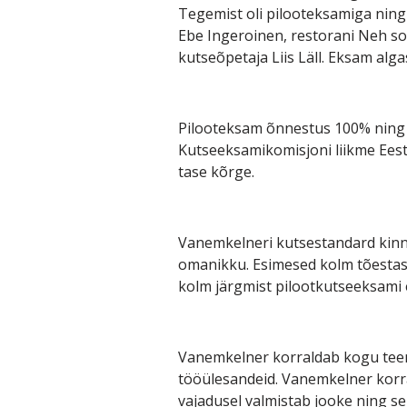
Tegemist oli pilooteksamiga ning
Ebe Ingeroinen, restorani Neh so
kutseõpetaja Liis Läll. Eksam alga
Pilooteksam õnnestus 100% ning s
Kutseeksamikomisjoni liikme Eesti
tase kõrge.
Vanemkelneri kutsestandard kinnit
omanikku. Esimesed kolm tõestas
kolm järgmist pilootkutseeksami 
Vanemkelner korraldab kogu teen
tööülesandeid. Vanemkelner korra
vajadusel valmistab jooke ning s