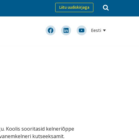
Liitu uudiskirjaga
Eesti
gu. Koolis sooritasid kelneriõppe
 vanemkelneri kutseeksamit.