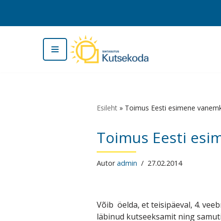
Skip
to
content
Esileht
»
Toimus Eesti esimene vanemk
Toimus Eesti esi
Autor
admin
27.02.2014
Võib öelda, et teisipäeval, 4. ve
läbinud kutseeksamit ning samut