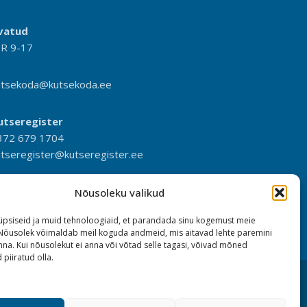
vatud
-R 9-17
utsekoda@kutsekoda.ee
utseregister
372 679 1704
utseregister@kutseregister.ee
Nõusoleku valikud
psiseid ja muid tehnoloogiaid, et parandada sinu kogemust meie
 Nõusolek võimaldab meil koguda andmeid, mis aitavad lehte paremini
na. Kui nõusolekut ei anna või võtad selle tagasi, võivad mõned
 piiratud olla.