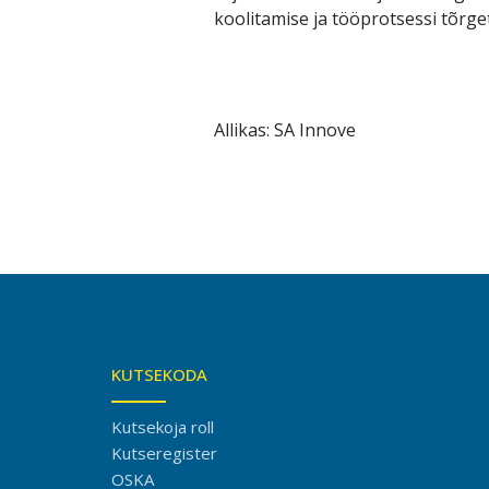
koolitamise ja tööprotsessi tõrge
Allikas: SA Innove
KUTSEKODA
Kutsekoja roll
Kutseregister
OSKA