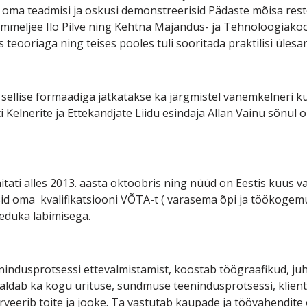
 oma teadmisi ja oskusi demonstreerisid Pädaste mõisa res
mmeljee Ilo Pilve ning Kehtna Majandus- ja Tehnoloogiakoo
s teooriaga ning teises pooles tuli sooritada praktilisi ülesa
ellise formaadiga jätkatakse ka järgmistel vanemkelneri ku
 Kelnerite ja Ettekandjate Liidu esindaja Allan Vainu sõnul
ati alles 2013. aasta oktoobris ning nüüd on Eestis kuus va
id oma kvalifikatsiooni VÕTA-t ( varasema õpi ja töökogem
eduka läbimisega.
indusprotsessi ettevalmistamist, koostab töögraafikud, ju
ldab ka kogu ürituse, sündmuse teenindusprotsessi, klienti
erveerib toite ja jooke. Ta vastutab kaupade ja töövahendit