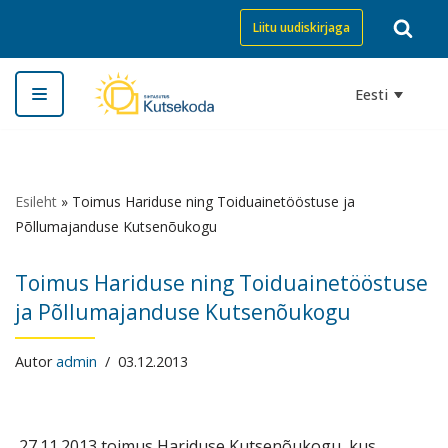
Liitu uudiskirjaga
Skip
to
Eesti
content
Esileht
»
Toimus Hariduse ning Toiduainetööstuse ja
Põllumajanduse Kutsenõukogu
Toimus Hariduse ning Toiduainetööstuse
ja Põllumajanduse Kutsenõukogu
Autor
admin
03.12.2013
27.11.2013 toimus
Hariduse Kutsenõukogu
, kus