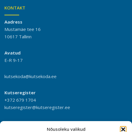
KONTAKT
Aadress
Mustamäe tee 16
10617 Tallinn
Avatud
E-R 9-17
kutsekoda@kutsekoda.ee
Kutseregister
+372 679 1704
kutseregister@kutseregister.ee
Nõusoleku valikud