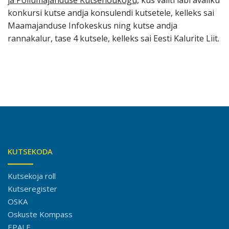
ja
Põllumajanduse
Kutsenõukogu,
kus valiti läbi avaliku
konkursi kutse andja konsulendi kutsetele, kelleks sai
Maamajanduse Infokeskus ning kutse andja
rannakalur, tase 4 kutsele, kelleks sai Eesti Kalurite Liit.
KUTSEKODA
Kutsekoja roll
Kutseregister
OSKA
Oskuste Kompass
EPALE