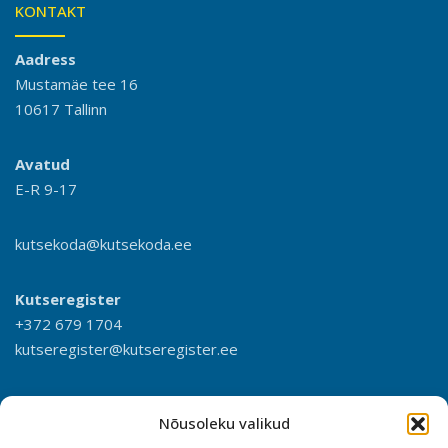
KONTAKT
Aadress
Mustamäe tee 16
10617 Tallinn
Avatud
E-R 9-17
kutsekoda@kutsekoda.ee
Kutseregister
+372 679 1704
kutseregister@kutseregister.ee
Nõusoleku valikud