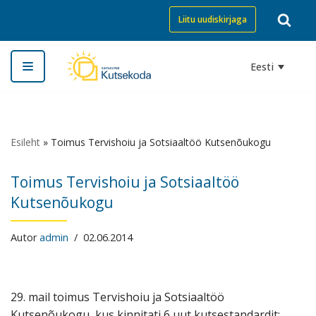
Liitu uudiskirjaga
Skip
to
Eesti
content
Esileht
»
Toimus Tervishoiu ja Sotsiaaltöö Kutsenõukogu
Toimus Tervishoiu ja Sotsiaaltöö
Kutsenõukogu
Autor
admin
02.06.2014
29. mail toimus Tervishoiu ja Sotsiaaltöö
Kutsenõukogu, kus kinnitati 6 uut kutsestandardit: