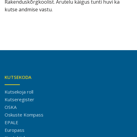
Rakenduskõrgkoolist. Arutelu käigus tunti huvi ka
kutse andmise vastu.
KUTSEKODA
Kutsekoja roll
Kutseregister
OSKA
Oskuste Kompass
EPALE
Europass