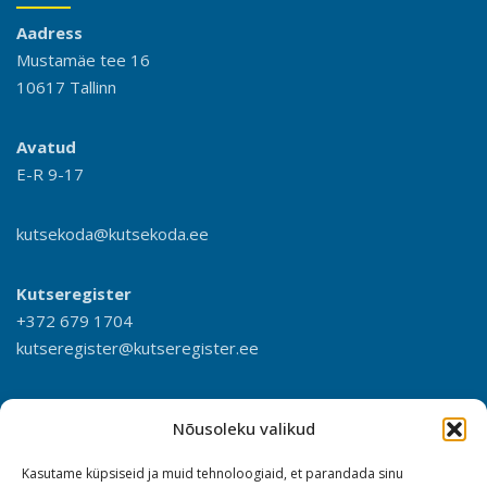
Aadress
Mustamäe tee 16
10617 Tallinn
Avatud
E-R 9-17
kutsekoda@kutsekoda.ee
Kutseregister
+372 679 1704
kutseregister@kutseregister.ee
Nõusoleku valikud
Kasutame küpsiseid ja muid tehnoloogiaid, et parandada sinu