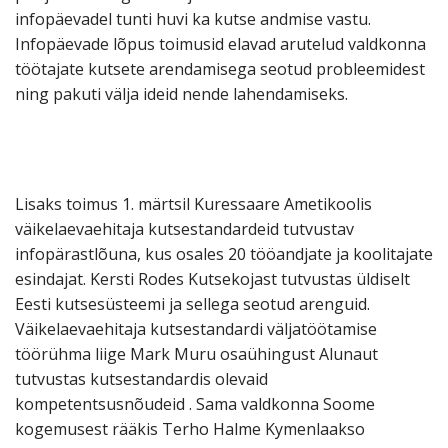
infopäevadel tunti huvi ka kutse andmise vastu.
Infopäevade lõpus toimus
id elavad arutelud valdkonna
töötajate kutsete arendamisega seotud probleemidest
ning pakuti välja ideid nende lahendamiseks.
Lisaks toimus 1. märtsil Kuressaare Ametikoolis
väikelaevaehitaja kutsestandardeid tutvustav
infopärastlõuna, kus osales 20 tööandjate ja koolitajate
esindajat. Kersti Rodes Kutsekojast tutvustas üldiselt
Eesti kutsesüsteemi ja sellega seotud arenguid.
Väikelaevaehitaja kutsestandardi väljatöötamise
töörühma liige Mark Muru osaühingust Alunaut
tutvustas kutsestandardis olevaid
kompetentsusnõudeid . Sama valdkonna Soome
kogemusest rääkis Terho Halme Kymenlaakso