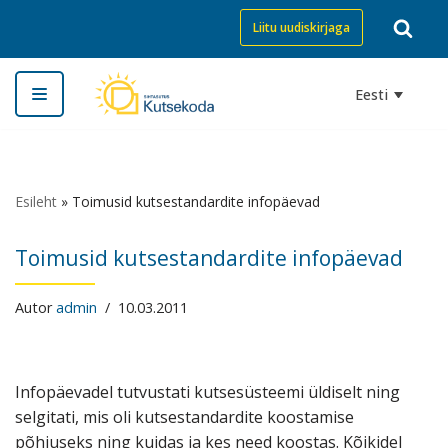
Liitu uudiskirjaga
Skip
to
Eesti
content
Esileht
»
Toimusid kutsestandardite infopäevad
Toimusid kutsestandardite infopäevad
Autor
admin
10.03.2011
Infopäevadel tutvustati kutsesüsteemi üldiselt ning
selgitati, mis oli kutsestandardite koostamise
põhjuseks ning kuidas ja kes need koostas. Kõikidel