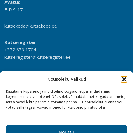
Avatud
E-R 9-17
kutsekoda@kutsekoda.ee
Kutseregister
+372 679 1704
kutseregister@kutseregister.ee
Nõusoleku valikud
Kasutame küpsiseid ja muid tehnoloogiaid, et parandada sinu
kogemust meie veebilehel. Nõusolek võimaldab meil koguda andmeid,
mis aitavad lehte paremini toimima panna. Kui nõusolekut ei anna või
võtad selle tagasi, võivad mõned funktsioonid piiratud olla.
Nõustu