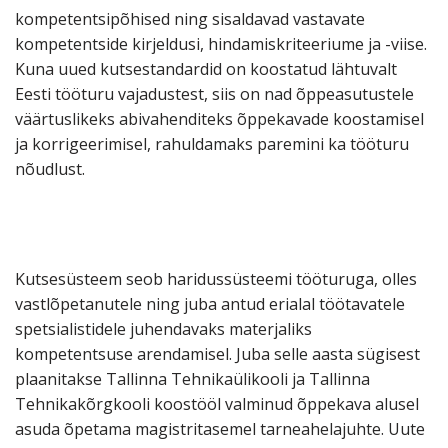
kompetentsipõhised ning sisaldavad vastavate
kompetentside kirjeldusi, hindamiskriteeriume ja -viise.
Kuna uued kutsestandardid on koostatud lähtuvalt
Eesti tööturu vajadustest, siis on nad õppeasutustele
väärtuslikeks abivahenditeks õppekavade koostamisel
ja korrigeerimisel, rahuldamaks paremini ka tööturu
nõudlust.
Kutsesüsteem seob haridussüsteemi tööturuga, olles
vastlõpetanutele ning juba antud erialal töötavatele
spetsialistidele juhendavaks materjaliks
kompetentsuse arendamisel. Juba selle aasta sügisest
plaanitakse Tallinna Tehnikaülikooli ja Tallinna
Tehnikakõrgkooli koostööl valminud õppekava alusel
asuda õpetama magistritasemel tarneahelajuhte. Uute