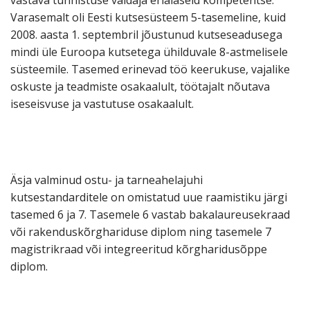
vastava tunnistuse valdaja erialaseid kompetentse.
Varasemalt oli Eesti kutsesüsteem 5-tasemeline, kuid
2008. aasta 1. septembril jõustunud kutseseadusega
mindi üle Euroopa kutsetega ühilduvale 8-astmelisele
süsteemile. Tasemed erinevad töö keerukuse, vajalike
oskuste ja teadmiste osakaalult, töötajalt nõutava
iseseisvuse ja vastutuse osakaalult.
Äsja valminud ostu- ja tarneahelajuhi
kutsestandarditele on omistatud uue raamistiku järgi
tasemed 6 ja 7. Tasemele 6 vastab bakalaureusekraad
või rakenduskõrghariduse diplom ning tasemele 7
magistrikraad või integreeritud kõrgharidusõppe
diplom.