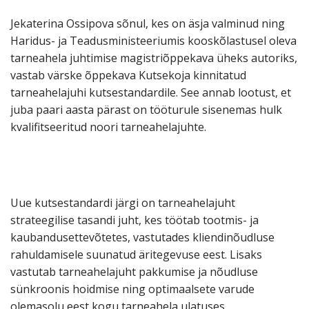
Jekaterina Ossipova sõnul, kes on äsja valminud ning
Haridus- ja Teadusministeeriumis kooskõlastusel oleva
tarneahela juhtimise magistriõppekava üheks autoriks,
vastab värske õppekava Kutsekoja kinnitatud
tarneahelajuhi kutsestandardile. See annab lootust, et
juba paari aasta pärast on tööturule sisenemas hulk
kvalifitseeritud noori tarneahelajuhte.
Uue kutsestandardi järgi on tarneahelajuht
strateegilise tasandi juht, kes töötab tootmis- ja
kaubandusettevõtetes, vastutades kliendinõudluse
rahuldamisele suunatud äritegevuse eest. Lisaks
vastutab tarneahelajuht pakkumise ja nõudluse
sünkroonis hoidmise ning optimaalsete varude
olemasolu eest kogu tarneahela ulatuses.