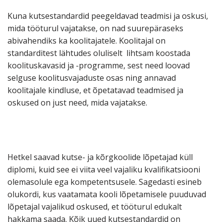
Kuna kutsestandardid peegeldavad teadmisi ja oskusi,
mida tööturul vajatakse, on nad suurepäraseks
abivahendiks ka koolitajatele. Koolitajal on
standarditest lähtudes oluliselt lihtsam koostada
koolituskavasid ja -programme, sest need loovad
selguse koolitusvajaduste osas ning annavad
koolitajale kindluse, et õpetatavad teadmised ja
oskused on just need, mida vajatakse.
Hetkel saavad kutse- ja kõrgkoolide lõpetajad küll
diplomi, kuid see ei viita veel vajaliku kvalifikatsiooni
olemasolule ega kompetentsusele. Sagedasti esineb
olukordi, kus vaatamata kooli lõpetamisele puuduvad
lõpetajal vajalikud oskused, et tööturul edukalt
hakkama saada. Kõik uued kutsestandardid on