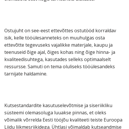
Ostujuht on see-eest ettevõttes ostutööd korraldav
isik, kelle tööülesanneteks on muuhulgas osta
ettevõtte tegevuseks vajalikke materjale, kaupu ja
teenuseid õige ajal, õiges kohas ning õige hinna- ja
kvaliteedisuhtega, kasutades selleks optimaalselt
ressursse. Samuti on tema oluliseks tööülesandeks
tarnijate haldamine.
Kutsestandardite kasutuselevõtmise ja siseriikliku
süsteemi olemasoluga luuakse pinnas, et oleks
võimalik võrrelda Eesti tööjõu kvaliteeti teiste Euroopa
Liidu liikmesriikidega. Ühtlasi võimaldab kutseandmise