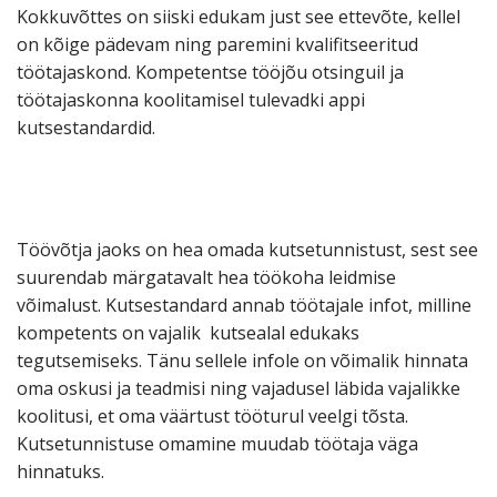
Kokkuvõttes on siiski edukam just see ettevõte, kellel
on kõige pädevam ning paremini kvalifitseeritud
töötajaskond. Kompetentse tööjõu otsinguil ja
töötajaskonna koolitamisel tulevadki appi
kutsestandardid.
Töövõtja jaoks on hea omada kutsetunnistust, sest see
suurendab märgatavalt hea töökoha leidmise
võimalust. Kutsestandard annab töötajale infot, milline
kompetents on vajalik kutsealal edukaks
tegutsemiseks. Tänu sellele infole on võimalik hinnata
oma oskusi ja teadmisi ning vajadusel läbida vajalikke
koolitusi, et oma väärtust tööturul veelgi tõsta.
Kutsetunnistuse omamine muudab töötaja väga
hinnatuks.