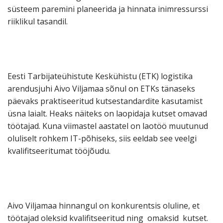
süsteem paremini planeerida ja hinnata inimressurssi
riiklikul tasandil.
Eesti Tarbijateühistute Keskühistu (ETK) logistika
arendusjuhi Aivo Viljamaa sõnul on ETKs tänaseks
päevaks praktiseeritud kutsestandardite kasutamist
üsna laialt. Heaks näiteks on laopidaja kutset omavad
töötajad. Kuna viimastel aastatel on laotöö muutunud
oluliselt rohkem IT-põhiseks, siis eeldab see veelgi
kvalifitseeritumat tööjõudu.
Aivo Viljamaa hinnangul on konkurentsis oluline, et
töötajad oleksid kvalifitseeritud ning omaksid kutset.