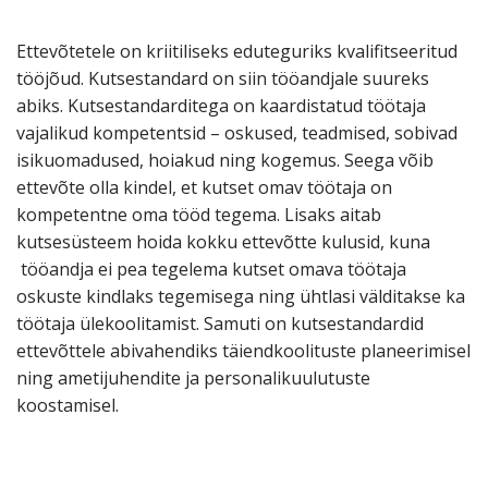
Ettevõtetele on kriitiliseks eduteguriks kvalifitseeritud
tööjõud. Kutsestandard on siin tööandjale suureks
abiks. Kutsestandarditega on kaardistatud töötaja
vajalikud kompetentsid – oskused, teadmised, sobivad
isikuomadused, hoiakud ning kogemus. Seega võib
ettevõte olla kindel, et kutset omav töötaja on
kompetentne oma tööd tegema. Lisaks aitab
kutsesüsteem hoida kokku ettevõtte kulusid, kuna
tööandja ei pea tegelema kutset omava töötaja
oskuste kindlaks tegemisega ning ühtlasi välditakse ka
töötaja ülekoolitamist. Samuti on kutsestandardid
ettevõttele abivahendiks täiendkoolituste planeerimisel
ning ametijuhendite ja personalikuulutuste
koostamisel.