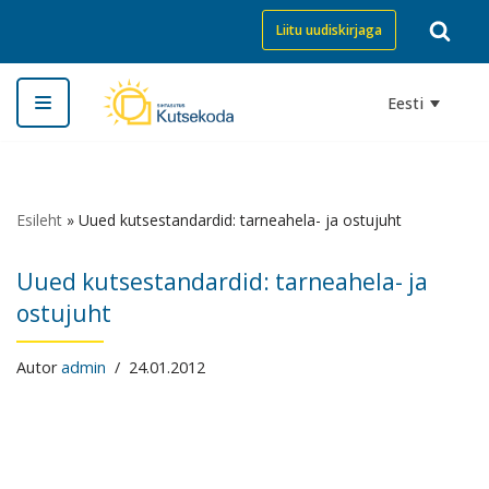
Liitu uudiskirjaga
Skip
to
Eesti
content
Esileht
»
Uued kutsestandardid: tarneahela- ja ostujuht
Uued kutsestandardid: tarneahela- ja
ostujuht
Autor
admin
24.01.2012