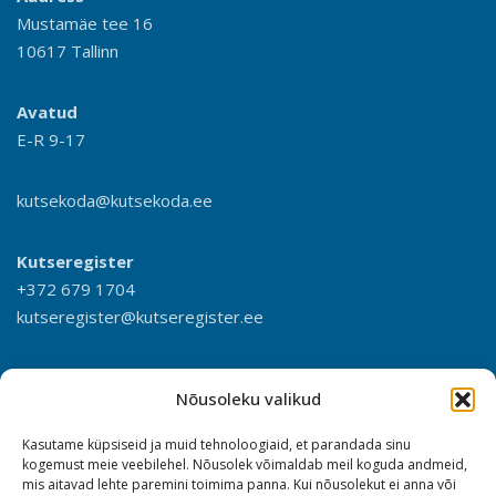
Mustamäe tee 16
10617 Tallinn
Avatud
E-R 9-17
kutsekoda@kutsekoda.ee
Kutseregister
+372 679 1704
kutseregister@kutseregister.ee
Nõusoleku valikud
Kasutame küpsiseid ja muid tehnoloogiaid, et parandada sinu
kogemust meie veebilehel. Nõusolek võimaldab meil koguda andmeid,
mis aitavad lehte paremini toimima panna. Kui nõusolekut ei anna või