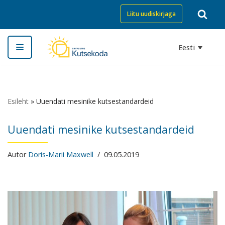
Liitu uudiskirjaga
Skip
to
Eesti
content
Esileht
»
Uuendati mesinike kutsestandardeid
Uuendati mesinike kutsestandardeid
Autor
Doris-Marii Maxwell
09.05.2019