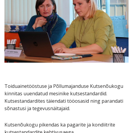
Toiduainetööstuse ja Põllumajanduse Kutsenõukogu
kinnitas uuendatud mesinike kutsestandardid.
Kutsestandardites täiendati tööosasid ning parandati
sõnastusi ja tegevusnäitajaid.
Kutsenõukogu pikendas ka pagarite ja kondiitrite
kutsestandardite kehtivusaega.