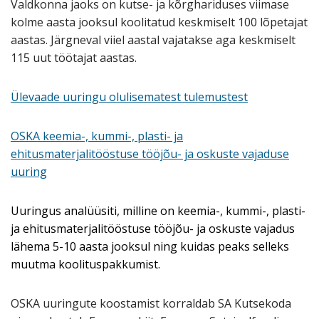
Valdkonna jaoks on kutse- ja kõrghariduses viimase
kolme aasta jooksul koolitatud keskmiselt 100 lõpetajat
aastas. Järgneval viiel aastal vajatakse aga keskmiselt
115 uut töötajat aastas.
Ülevaade uuringu olulisematest tulemustest
OSKA
keemia-, kummi-, plasti- ja
ehitusmaterjalitööstuse
tööjõu- ja oskuste vajaduse
uuring
Uuringus analüüsiti,
milline on
keemia-, kummi-, plasti-
ja ehitusmaterjalitööstuse
tööjõu- ja oskuste vajadus
lähema 5-10 aasta jooksul ning kuidas peaks selleks
muutma koolituspakkumist.
OSKA uuringute koostamist korraldab SA Kutsekoda