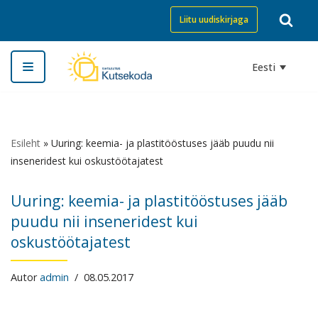
Liitu uudiskirjaga
Skip
to
Eesti
content
Esileht
»
Uuring: keemia- ja plastitööstuses jääb puudu nii
inseneridest kui oskustöötajatest
Uuring: keemia- ja plastitööstuses jääb
puudu nii inseneridest kui
oskustöötajatest
Autor
admin
08.05.2017