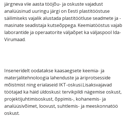
järgneva viie aasta tööjõu- ja oskuste vajadust
analüüsinud uuringu järgi on Eesti plastitööstuse
säilimiseks vajalik alustada plastitöötluse seadmete ja -
masinate seadistaja kutseõppega. Keemiatööstus vajab
laborantide ja operaatorite väljaõpet ka väljaspool Ida-
Virumaad.
Inseneridelt oodatakse kaasaegsete keemia- ja
materjalitehnoloogia lahenduste ja äriprotsesside
mõistmist ning erialaseid IKT-oskusi.Lisaksvajavad
töötajad ka häid üldoskusi: tervikpildi nägemise oskust,
projektijuhtimisoskust, õppimis-, kohanemis- ja
analüüsivõimet, loovust, suhtlemis- ja meeskonnatöö
oskust.