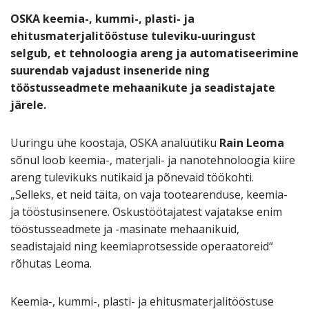
OSKA keemia-, kummi-, plasti- ja
ehitusmaterjalitööstuse tuleviku-uuringust
selgub, et tehnoloogia areng ja automatiseerimine
suurendab vajadust inseneride ning
tööstusseadmete mehaanikute ja seadistajate
järele.
Uuringu ühe koostaja, OSKA analüütiku
Rain Leoma
sõnul loob keemia-, materjali- ja nanotehnoloogia kiire
areng tulevikuks nutikaid ja põnevaid töökohti.
„Selleks, et neid täita, on vaja tootearenduse, keemia-
ja tööstusinsenere. Oskustöötajatest vajatakse enim
tööstusseadmete ja -masinate mehaanikuid,
seadistajaid ning keemiaprotsesside operaatoreid“
rõhutas Leoma.
Keemia-, kummi-, plasti- ja ehitusmaterjalitööstuse