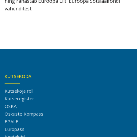
ning rahastab Euroopa Liit Euroopa Sotsiaalfondi
vahenditest.
KUTSEKODA
Kutsekoja roll
Kutseregister
OSKA
Oskuste Kompass
EPALE
Europass
Kontaktid