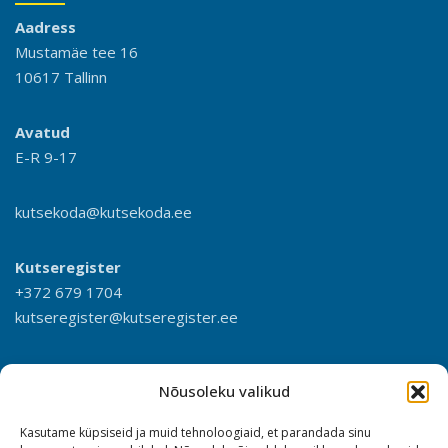
Aadress
Mustamäe tee 16
10617 Tallinn
Avatud
E-R 9-17
kutsekoda@kutsekoda.ee
Kutseregister
+372 679 1704
kutseregister@kutseregister.ee
Nõusoleku valikud
Kasutame küpsiseid ja muid tehnoloogiaid, et parandada sinu