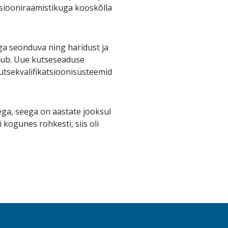
tsiooniraamistikuga kooskõlla
a seonduva ning haridust ja
dub. Uue kutseseaduse
utsekvalifikatsioonisüsteemid
ga, seega on aastate jooksul
kogunes rohkesti, siis oli