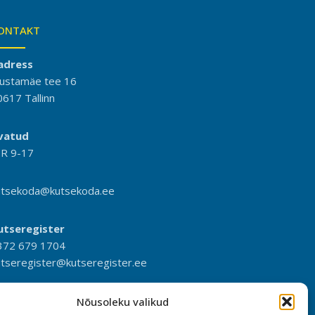
ONTAKT
adress
ustamäe tee 16
0617 Tallinn
vatud
-R 9-17
utsekoda@kutsekoda.ee
utseregister
372 679 1704
utseregister@kutseregister.ee
Nõusoleku valikud