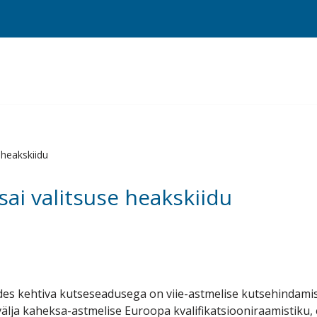
 heakskiidu
ai valitsuse heakskiidu
es kehtiva kutseseadusega on viie-astmelise kutsehindam
välja kaheksa-astmelise Euroopa kvalifikatsiooniraamistiku, e