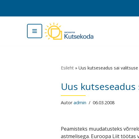
Skip
to
content
Esileht
»
Uus kutseseadus sai valitsuse
Uus kutseseadus s
Autor
admin
06.03.2008
Peamisteks muudatusteks võrreld
astmelisega. Euroopa Liit töötas 