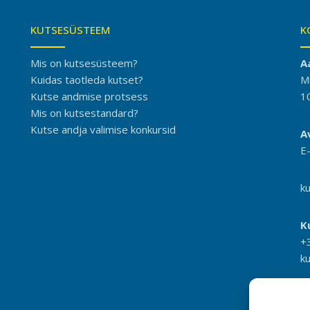
KUTSESÜSTEEM
K
Mis on kutsesüsteem?
A
Kuidas taotleda kutset?
M
Kutse andmise protsess
1
Mis on kutsestandard?
Kutse andja valimise konkursid
A
E
k
K
+
k