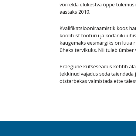
võrrelda elukestva õppe tulemusi.
aastaks 2010.
Kvalifikatsiooniraamistik koos 
koolitust tööturu ja kodanikuüh
kaugemaks eesmärgiks on luua rii
üheks tervikuks. Nii tuleb ümber
Praegune kutseseadus kehtib alat
tekkinud vajadus seda täiendada j
otstarbekas valmistada ette täies