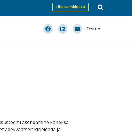
Liitu uudiskirjaga
Eesti
issüsteemi asendamine kaheksa-
t adekvaatselt kirjeldada ja