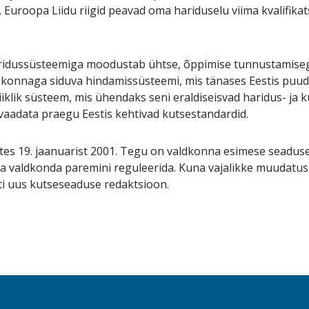
 Euroopa Liidu riigid peavad oma hariduselu viima kvalifika
haridussüsteemiga moodustab ühtse, õppimise tunnustamiseg
iskonnaga siduva hindamissüsteemi, mis tänases Eestis puu
klik süsteem, mis ühendaks seni eraldiseisvad haridus- ja k
 vaadata praegu Eestis kehtivad kutsestandardid.
es 19. jaanuarist 2001. Tegu on valdkonna esimese seaduse
a valdkonda paremini reguleerida. Kuna vajalikke muudatusi 
ti uus kutseseaduse redaktsioon.