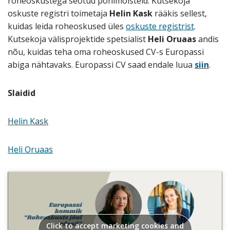
roheoskustega seotud põhimõisteid. Kutsekoja
oskuste registri toimetaja
Helin Kask
rääkis sellest,
kuidas leida roheoskused üles
oskuste registrist
.
Kutsekoja välisprojektide spetsialist
Heli Oruaas
andis
nõu, kuidas teha oma roheoskused CV-s Europassi
abiga nähtavaks. Europassi CV saad endale luua
siin
.
Slaidid
Helin Kask
Heli Oruaas
Click to accept marketing cookies and