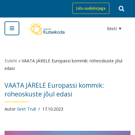
Liitu uudiskirjaga
Skip
to
Eesti
content
Esileht
»
VAATA JÄRELE Europassi kommik: roheoskuste jõul
edasi
VAATA JÄRELE Europassi kommik:
roheoskuste jõul edasi
Autor
Siret Trull
17.10.2023