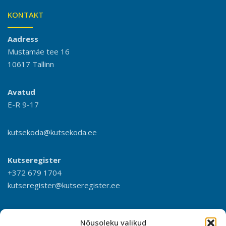
KONTAKT
Aadress
Mustamäe tee 16
10617 Tallinn
Avatud
E-R 9-17
kutsekoda@kutsekoda.ee
Kutseregister
+372 679 1704
kutseregister@kutseregister.ee
Nõusoleku valikud