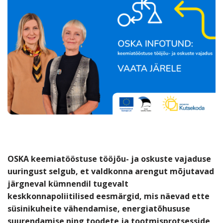
OSKA keemiatööstuse tööjõu- ja oskuste vajaduse
uuringust selgub, et valdkonna arengut mõjutavad
järgneval kümnendil tugevalt
keskkonnapoliitilised eesmärgid, mis näevad ette
süsinikuheite vähendamise, energiatõhususe
suurendamise ning toodete ja tootmisprotsesside