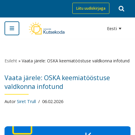
Liitu uudiskirjaga
Skip
to
Eesti
content
Esileht
»
Vaata järele: OSKA keemiatööstuse valdkonna infotund
Vaata järele: OSKA keemiatööstuse
valdkonna infotund
Autor
Siret Trull
06.02.2026