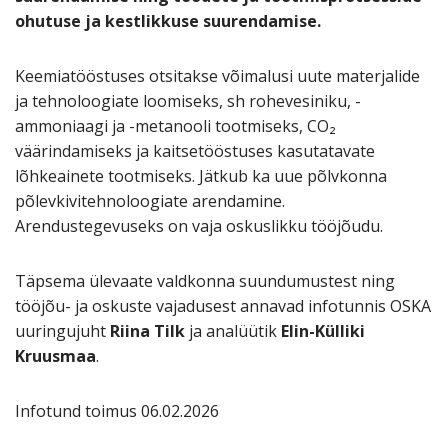
ohutuse ja kestlikkuse suurendamise.
Keemiatööstuses otsitakse võimalusi uute materjalide
ja tehnoloogiate loomiseks, sh rohevesiniku, -
ammoniaagi ja -metanooli tootmiseks, CO₂
väärindamiseks ja kaitsetööstuses kasutatavate
lõhkeainete tootmiseks. Jätkub ka uue põlvkonna
põlevkivitehnoloogiate arendamine.
Arendustegevuseks on vaja oskuslikku tööjõudu.
Täpsema ülevaate valdkonna suundumustest ning
tööjõu- ja oskuste vajadusest annavad infotunnis OSKA
uuringujuht
Riina Tilk
ja analüütik
Elin-Külliki
Kruusmaa
.
Infotund toimus 06.02.2026