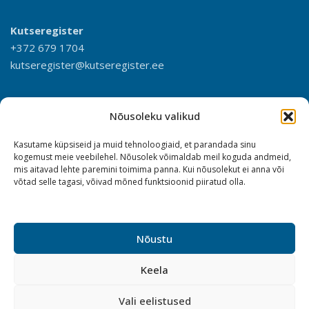
Kutseregister
+372 679 1704
kutseregister@kutseregister.ee
Nõusoleku valikud
Kasutame küpsiseid ja muid tehnoloogiaid, et parandada sinu
kogemust meie veebilehel. Nõusolek võimaldab meil koguda andmeid,
mis aitavad lehte paremini toimima panna. Kui nõusolekut ei anna või
võtad selle tagasi, võivad mõned funktsioonid piiratud olla.
Nõustu
Keela
Vali eelistused