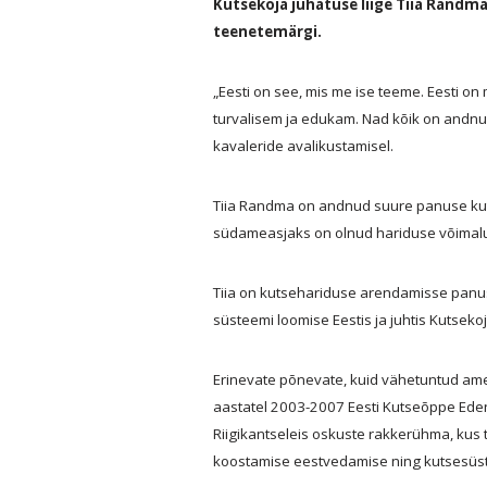
Kutsekoja juhatuse liige Tiia Randma
teenetemärgi.
„Eesti on see, mis me ise teeme. Eesti on
turvalisem ja edukam. Nad kõik on andnu
kavaleride avalikustamisel.
Tiia Randma on andnud suure panuse kut
südameasjaks on olnud hariduse võimalus
Tiia on kutsehariduse arendamisse panust
süsteemi loomise Eestis ja juhtis Kutsekoj
Erinevate põnevate, kuid vähetuntud amet
aastatel 2003-2007 Eesti Kutseõppe Edend
Riigikantseleis oskuste rakkerühma, kus 
koostamise eestvedamise ning kutsesüst