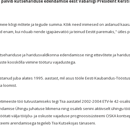
 pälvib kutsehariduse edendamise eest Vabariigi President Kersti K
 meie kõigi mõtete ja tegude summa. Kõik need inimesed on aidanud kaasa s
d enam, kui nõuab nende igapäevatöö ja teinud Eestit paremaks," ütles p
sehariduse ja haridusvaldkonna edendamisse ning ettevõtete ja harid
te kooskõlla viimine tööturu vajadustega.
anud juba alates 1995. aastast, mil asus tööle Eesti Kaubandus-Tööstusk
a loomist.
imeeste töö tutvustamiseks tegi Tiia aastatel 2002-2004 ETV-le 42-osalis
amise Ühingu juhatuse liikmena ning osaleb senini aktiivselt ühingu töös
töötati välja tööjõu- ja oskuste vajaduse prognoosisüsteemi OSKA kontse
eemi arendamisega tegeleb Tiia Kutsekojas tänaseni.