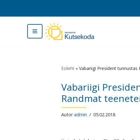
Skip
to
content
Esileht
»
Vabariigi President tunnustas
Vabariigi Presiden
Randmat teenete
Autor
admin
05.02.2018