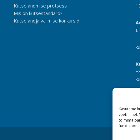
Kutse andmise protsess
1
Mis on kutsestandard?
Kutse andja valimise konkursid
A
E
k
K
+
k
Kasutame kü
veebilehel.
toimima pan
funktsioonid