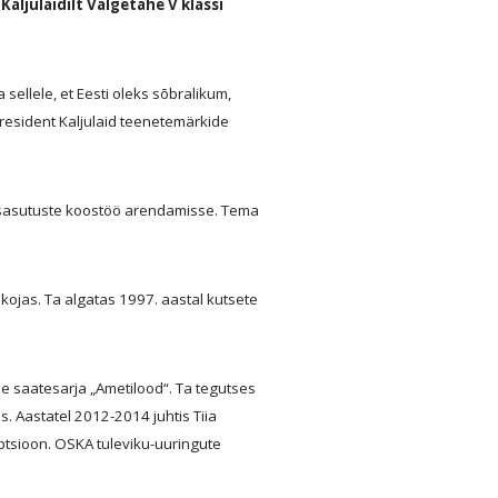
aljulaidilt Valgetähe V klassi
ellele, et Eesti oleks sõbralikum,
resident Kaljulaid teenetemärkide
usasutuste koostöö arendamisse. Tema
ojas. Ta algatas 1997. aastal kutsete
e saatesarja „Ametilood“. Ta tegutses
. Aastatel 2012-2014 juhtis Tiia
ptsioon. OSKA tuleviku-uuringute