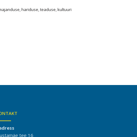
majanduse, hariduse, teaduse, kultuuri
ONTAKT
adress
ustamäe tee 16