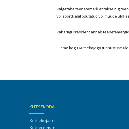
Valgetähe teenetemärk antakse riigiteeni
või spordi alal osutatud või muude üldka
Vabariigi President annab teenetemärgid ü
Oleme kogu Kutsekojaga tunnustuse üle
KUTSEKODA
Kutsekoja roll
Kutseregister