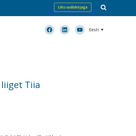
Liitu uudiskirjaga
Eesti
iiget Tiia