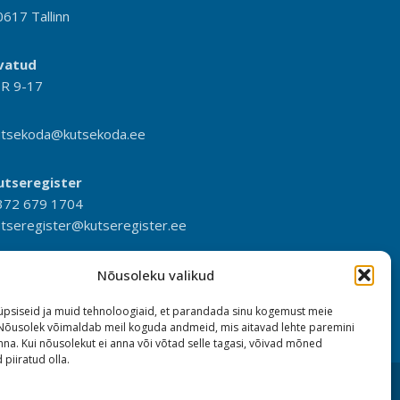
0617 Tallinn
vatud
-R 9-17
utsekoda@kutsekoda.ee
utseregister
372 679 1704
utseregister@kutseregister.ee
Nõusoleku valikud
psiseid ja muid tehnoloogiaid, et parandada sinu kogemust meie
 Nõusolek võimaldab meil koguda andmeid, mis aitavad lehte paremini
na. Kui nõusolekut ei anna või võtad selle tagasi, võivad mõned
 piiratud olla.