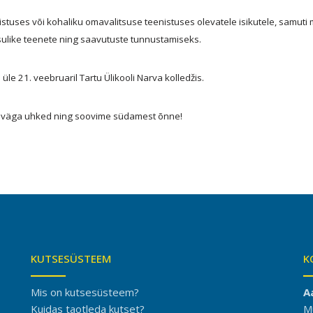
stuses või kohaliku omavalitsuse teenistuses olevatele isikutele, samuti 
sulike teenete ning saavutuste tunnustamiseks.
le 21. veebruaril Tartu Ülikooli Narva kolledžis.
 väga uhked ning soovime südamest õnne!
KUTSESÜSTEEM
K
Mis on kutsesüsteem?
A
Kuidas taotleda kutset?
M