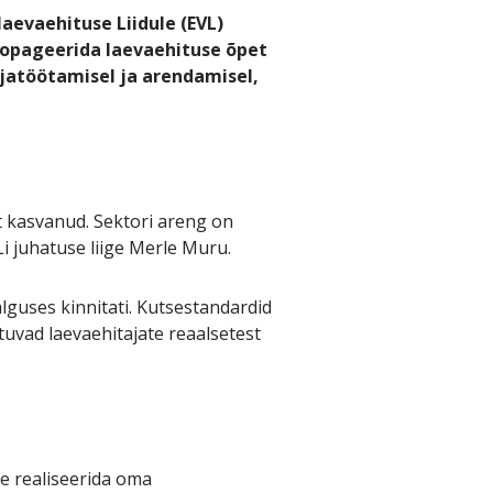
aevaehituse Liidule (EVL)
ropageerida laevaehituse õpet
ljatöötamisel ja arendamisel,
t kasvanud. Sektori areng on
 juhatuse liige Merle Muru.
alguses kinnitati. Kutsestandardid
tuvad laevaehitajate reaalsetest
e realiseerida oma