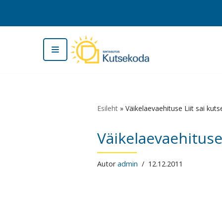
Skip
to
content
Esileht
»
Väikelaevaehituse Liit sai kut
Väikelaevaehituse
Autor
admin
12.12.2011