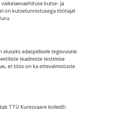
 väikelaevaehituse kutse- ja
el on kutsetunnistusega töötajat
Muru.
aluseks edaspidisele tegevusele.
tiliste teadmiste testimise
as, et töös on ka ettevalmistuste
tab TTÜ Kuressaare kolledži