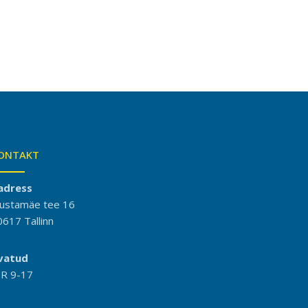
ONTAKT
adress
ustamäe tee 16
0617 Tallinn
vatud
-R 9-17