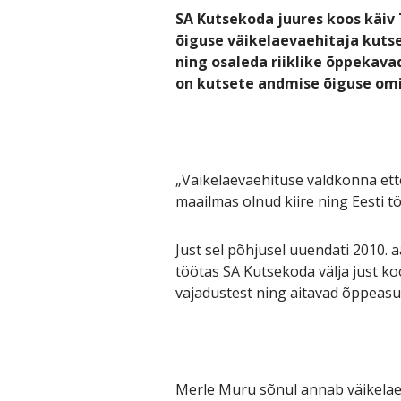
SA Kutsekoda juures koos käiv 
õiguse väikelaevaehitaja kuts
ning osaleda riiklike õppekava
on kutsete andmise õiguse omi
„Väikelaevaehituse valdkonna ett
maailmas olnud kiire ning Eesti 
Just sel põhjusel uuendati 2010. 
töötas SA Kutsekoda välja just ko
vajadustest ning aitavad õppeasut
Merle Muru sõnul annab väikelaev