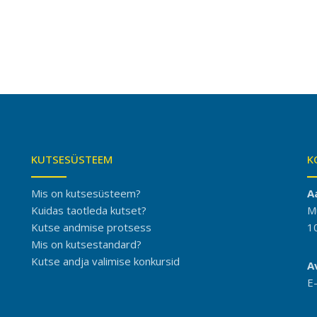
KUTSESÜSTEEM
K
Mis on kutsesüsteem?
A
Kuidas taotleda kutset?
M
Kutse andmise protsess
1
Mis on kutsestandard?
Kutse andja valimise konkursid
A
E