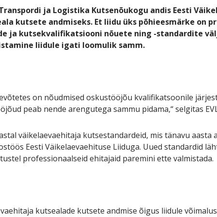
Transpordi ja Logistika Kutsenõukogu andis Eesti Väikel
eala kutsete andmiseks. Et liidu üks põhieesmärke on p
de ja kutsekvalifikatsiooni nõuete ning -standardite vä
stamine liidule igati loomulik samm.
evõtetes on nõudmised oskustööjõu kvalifikatsoonile järjes
tööjõud peab nende arengutega sammu pidama,“ selgitas EVLi
aastal väikelaevaehitaja kutsestandardeid, mis tänavu aasta 
ostöös Eesti Väikelaevaehituse Liiduga. Uued standardid läh
ustel professionaalseid ehitajaid paremini ette valmistada.
aehitaja kutsealade kutsete andmise õigus liidule võimalus