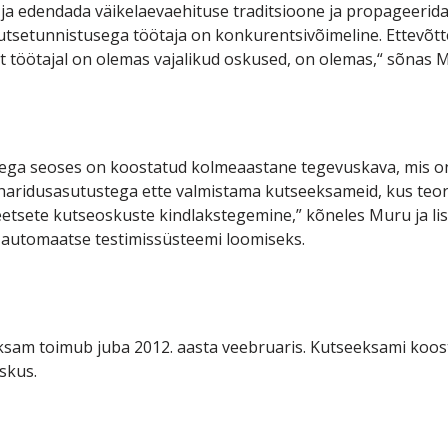
 ja edendada väikelaevaehituse traditsioone ja propageerida
utsetunnistusega töötaja on konkurentsivõimeline. Ettevõtt
et töötajal on olemas vajalikud oskused, on olemas,“ sõnas 
ega seoses on koostatud kolmeaastane tegevuskava, mis on 
ridusasutustega ette valmistama kutseeksameid, kus teoree
eetsete kutseoskuste kindlakstegemine,” kõneles Muru ja lis
automaatse testimissüsteemi loomiseks.
ksam toimub juba 2012. aasta veebruaris. Kutseeksami koos
skus.