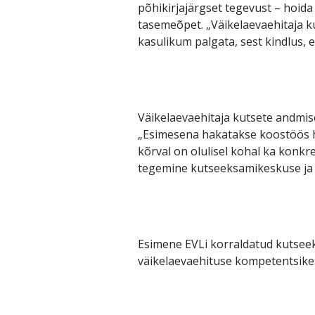
põhikirjajärgset tegevust – hoida
tasemeõpet. „Väikelaevaehitaja k
kasulikum palgata, sest kindlus, 
Väikelaevaehitaja kutsete andmis
„Esimesena hakatakse koostöös ha
kõrval on olulisel kohal ka konkr
tegemine kutseeksamikeskuse ja 
Esimene EVLi korraldatud kutsee
väikelaevaehituse kompetentsike