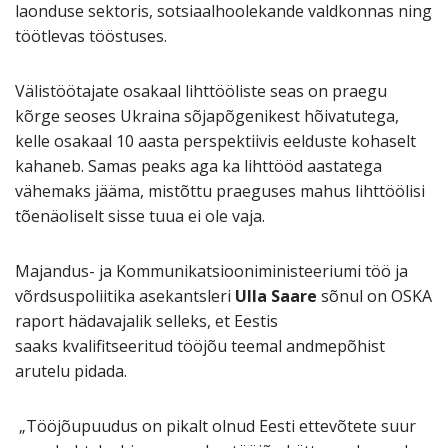
laonduse sektoris, sotsiaalhoolekande valdkonnas ning
töötlevas tööstuses.
Välistöötajate osakaal lihttööliste seas on praegu
kõrge seoses Ukraina sõjapõgenikest hõivatutega,
kelle osakaal 10 aasta perspektiivis eelduste kohaselt
kahaneb. Samas peaks aga ka lihttööd aastatega
vähemaks jääma, mistõttu praeguses mahus lihttöölisi
tõenäoliselt sisse tuua ei ole vaja.
Majandus- ja Kommunikatsiooniministeeriumi töö ja
võrdsuspoliitika asekantsleri
Ulla Saare
sõnul on OSKA
raport hädavajalik selleks, et Eestis
saaks kvalifitseeritud tööjõu teemal andmepõhist
arutelu pidada.
„Tööjõupuudus on pikalt olnud Eesti ettevõtete suur