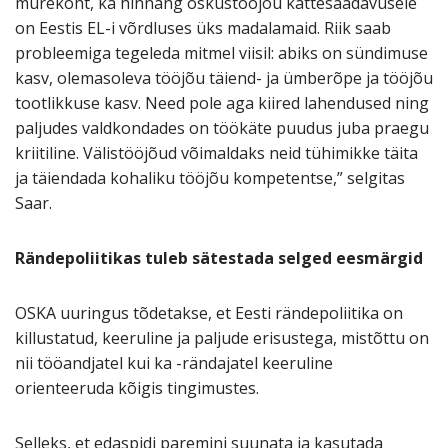
murekoht, ka hinnang oskustööjõu kättesaadavusele
on Eestis EL-i võrdluses üks madalamaid. Riik saab
probleemiga tegeleda mitmel viisil: abiks on sündimuse
kasv, olemasoleva tööjõu täiend- ja ümberõpe ja tööjõu
tootlikkuse kasv. Need pole aga kiired lahendused ning
paljudes valdkondades on töökäte puudus juba praegu
kriitiline. Välistööjõud võimaldaks neid tühimikke täita
ja täiendada kohaliku tööjõu kompetentse,” selgitas
Saar.
Rändepoliitikas tuleb sätestada selged eesmärgid
OSKA uuringus tõdetakse, et Eesti rändepoliitika on
killustatud, keeruline ja paljude erisustega, mistõttu on
nii tööandjatel kui ka -rändajatel keeruline
orienteeruda kõigis tingimustes.
Selleks, et edaspidi paremini suunata ja kasutada