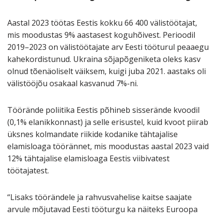
Aastal 2023 töötas Eestis kokku 66 400 välistöötajat,
mis moodustas 9% aastasest koguhõivest. Perioodil
2019–2023 on välistöötajate arv Eesti tööturul peaaegu
kahekordistunud. Ukraina sõjapõgeniketa oleks kasv
olnud tõenäoliselt väiksem, kuigi juba 2021. aastaks oli
välistööjõu osakaal kasvanud 7%-ni.
Töörände poliitika Eestis põhineb sisserände kvoodil
(0,1% elanikkonnast) ja selle erisustel, kuid kvoot piirab
üksnes kolmandate riikide kodanike tähtajalise
elamisloaga töörännet, mis moodustas aastal 2023 vaid
12% tähtajalise elamisloaga Eestis viibivatest
töötajatest.
“Lisaks töörändele ja rahvusvahelise kaitse saajate
arvule mõjutavad Eesti tööturgu ka näiteks Euroopa