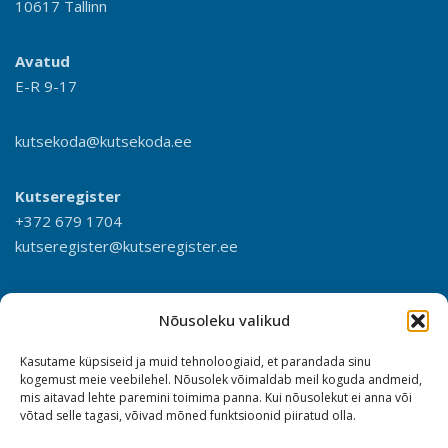
10617 Tallinn
Avatud
E-R 9-17
kutsekoda@kutsekoda.ee
Kutseregister
+372 679 1704
kutseregister@kutseregister.ee
Nõusoleku valikud
Kasutame küpsiseid ja muid tehnoloogiaid, et parandada sinu
kogemust meie veebilehel. Nõusolek võimaldab meil koguda andmeid,
mis aitavad lehte paremini toimima panna. Kui nõusolekut ei anna või
võtad selle tagasi, võivad mõned funktsioonid piiratud olla.