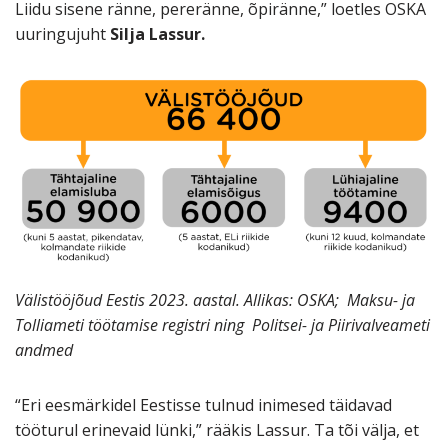
Liidu sisene ränne, pereränne, õpiränne,” loetles OSKA
uuringujuht
Silja Lassur.
Välistööjõud Eestis 2023. aastal. Allikas: OSKA; Maksu- ja
Tolliameti töötamise registri ning Politsei- ja Piirivalveameti
andmed
“Eri eesmärkidel Eestisse tulnud inimesed täidavad
tööturul erinevaid lünki,” rääkis Lassur. Ta tõi välja, et