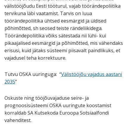
välistööjõudu Eesti tööturul, vajab töörändepoliitika
tervikuna läbi vaatamist. Tarvis on luua
töörändepoliitika ühtsed eesmärgid ja üldised
põhimõtted, sh seosed teiste rändeliikidega.
Töörändepoliitika võiks sätestada nii lühi- kui
pikaajalised eesmärgid ja põhimõtted, mis vähendaks
erisusi, kuid jätaks süsteemi piisavalt paindlikuks, et
vajadusel teha korrektuure.
Tutvu OSKA uuringuga: “
Välistööjõu vajadus aastani
2035
”
Oskuste ning tööjõuvajaduse seire- ja
prognoosisüsteemi OSKA uuringute koostamist
korraldab SA Kutsekoda Euroopa Sotsiaalfondi
vahenditest.