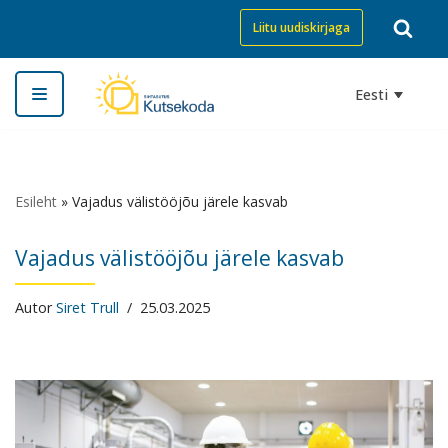
Liitu uudiskirjaga
Skip
to
Eesti
content
Esileht
»
Vajadus välistööjõu järele kasvab
Vajadus välistööjõu järele kasvab
Autor
Siret Trull
25.03.2025