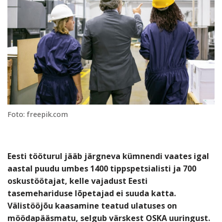
Foto: freepik.com
Eesti tööturul jääb järgneva kümnendi vaates igal
aastal puudu umbes 1400 tippspetsialisti ja 700
oskustöötajat, kelle vajadust Eesti
tasemehariduse lõpetajad ei suuda katta.
Välistööjõu kaasamine teatud ulatuses on
möödapääsmatu, selgub värskest OSKA uuringust.