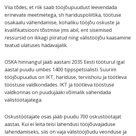
Viia tõdes, et riik saab tööjõupuudust leevendada
erinevate meetmetega, sh hariduspoliitika, töötuse
osakaalu vähendamise, kohaliku tööjõu oskuste ja
kvalifikatsiooni tõstmise jms abil, ent sisemised
ressursid on ikkagi piiratud ning välistööjõu kaasamine
teatud ulatuses hädavajalik.
OSKA hinnangul jääb aastani 2035 Eesti tööturul igal
aastal puudu umbes 1400 tippspetsialisti. Suurim
tööjõupuudus on IKT, hariduse, tervishoiu ja töötleva
tööstuse valdkondades. IKT ja töötleva tööstuse
valdkonnas on puudujääki võimalik vähendada
välistöötajatega.
Oskustöötajate osas jääb puudu 700 oskustöötajat
aastas. Kui ei leita teisi lahendusi tööjõuvajaduse
lahendamiseks, siis on vaja välistööjõudu veonduse ja