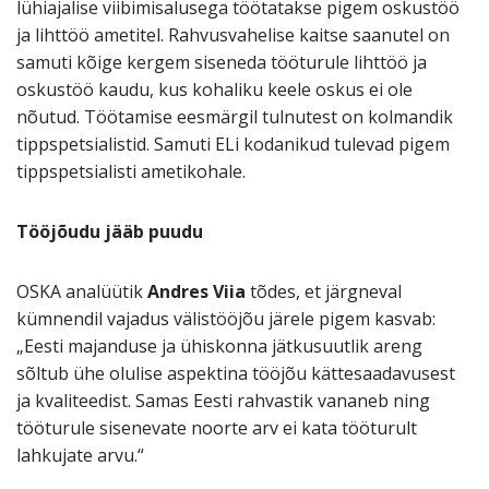
lühiajalise viibimisalusega töötatakse pigem oskustöö
ja lihttöö ametitel. Rahvusvahelise kaitse saanutel on
samuti kõige kergem siseneda tööturule lihttöö ja
oskustöö kaudu, kus kohaliku keele oskus ei ole
nõutud. Töötamise eesmärgil tulnutest on kolmandik
tippspetsialistid. Samuti ELi kodanikud tulevad pigem
tippspetsialisti ametikohale.
Tööjõudu jääb puudu
OSKA analüütik
Andres Viia
tõdes, et järgneval
kümnendil vajadus välistööjõu järele pigem kasvab:
„Eesti majanduse ja ühiskonna jätkusuutlik areng
sõltub ühe olulise aspektina tööjõu kättesaadavusest
ja kvaliteedist. Samas Eesti rahvastik vananeb ning
tööturule sisenevate noorte arv ei kata tööturult
lahkujate arvu.“