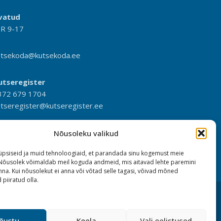
vatud
-R 9-17
utsekoda@kutsekoda.ee
utseregister
372 679 1704
utseregister@kutseregister.ee
Nõusoleku valikud
psiseid ja muid tehnoloogiaid, et parandada sinu kogemust meie
 Nõusolek võimaldab meil koguda andmeid, mis aitavad lehte paremini
na. Kui nõusolekut ei anna või võtad selle tagasi, võivad mõned
 piiratud olla.
õustu
Keela
Vali eelistused