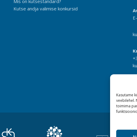
Mis on kutsestandard?
Kutse andja valimise konkursid
A
E
k
K
+
k
Kasutame kü
veebilehel.
toimima pan
funktsioonid
N