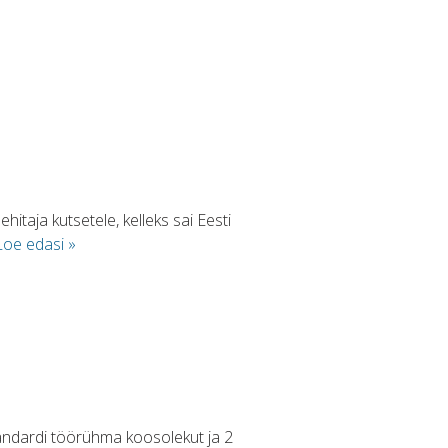
itaja kutsetele, kelleks sai Eesti
Loe edasi »
andardi töörühma koosolekut ja 2