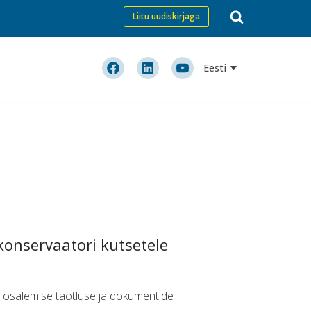
Liitu uudiskirjaga
Eesti
konservaatori kutsetele
l osalemise taotluse ja dokumentide