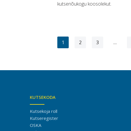
kutsenõukogu koosolekut.
1
2
3
…
KUTSEKODA
Kutsekoja roll
Kutseregister
OSKA