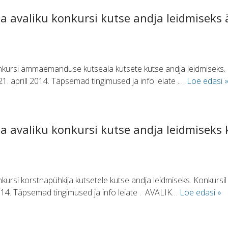
ja avaliku konkursi kutse andja leidmise
onkursi ämmaemanduse kutseala kutsete kutse andja leidmiseks. 
. aprill 2014. Täpsemad tingimused ja info leiate .…
Loe edasi 
a avaliku konkursi kutse andja leidmiseks
nkursi korstnapühkija kutsetele kutse andja leidmiseks. Konkursi
014. Täpsemad tingimused ja info leiate . AVALIK…
Loe edasi »