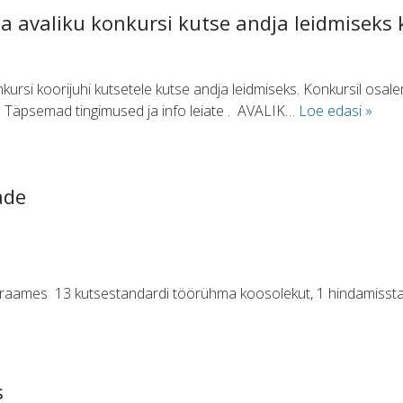
a avaliku konkursi kutse andja leidmiseks k
kursi koorijuhi kutsetele kutse andja leidmiseks. Konkursil osa
4. Täpsemad tingimused ja info leiate . AVALIK…
Loe edasi »
ade
ö raames 13 kutsestandardi töörühma koosolekut, 1 hindamisst
s