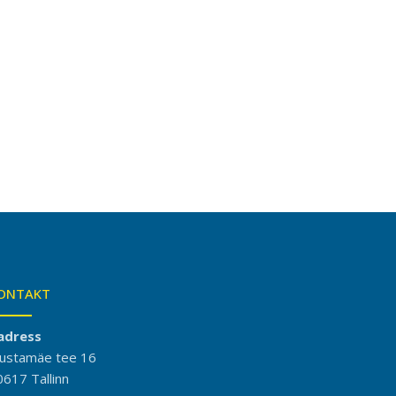
ONTAKT
adress
ustamäe tee 16
0617 Tallinn