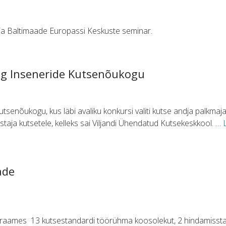
 ja Baltimaade Europassi Keskuste seminar.
g Inseneride Kutsenõukogu
enõukogu, kus läbi avaliku konkursi valiti kutse andja palkmajaeh
staja kutsetele, kelleks sai Viljandi Ühendatud Kutsekeskkool. …
ade
ö raames 13 kutsestandardi töörühma koosolekut, 2 hindamisst