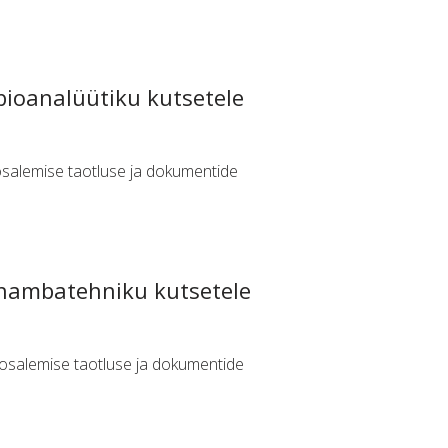
bioanalüütiku kutsetele
 osalemise taotluse ja dokumentide
 hambatehniku kutsetele
l osalemise taotluse ja dokumentide