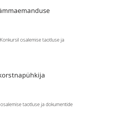
ks ämmaemanduse
Konkursil osalemise taotluse ja
»
 korstnapühkija
l osalemise taotluse ja dokumentide