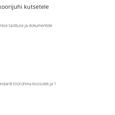
oorijuhi kutsetele
lemise taotluse ja dokumentide
andardi töörühma koosolek ja 1