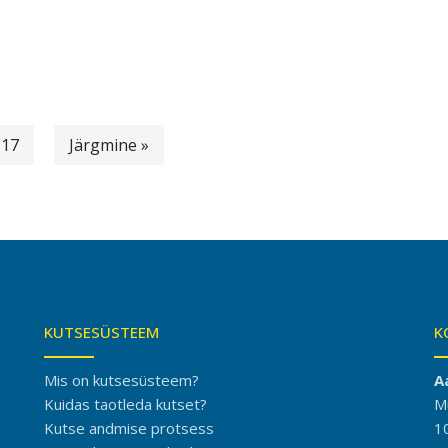
17
Järgmine »
KUTSESÜSTEEM
K
Mis on kutsesüsteem?
A
Kuidas taotleda kutset?
M
Kutse andmise protsess
1