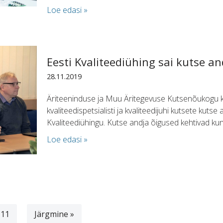
Loe edasi »
Eesti Kvaliteediühing sai kutse an
28.11.2019
Äriteeninduse ja Muu Äritegevuse Kutsenõukogu k
kvaliteedispetsialisti ja kvaliteedijuhi kutsete kutse
Kvaliteediühingu. Kutse andja õigused kehtivad kun
Loe edasi »
11
Järgmine »