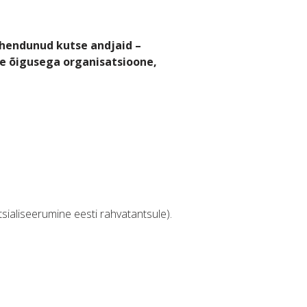
hendunud kutse andjaid –
ise õigusega organisatsioone,
tsialiseerumine eesti rahvatantsule).