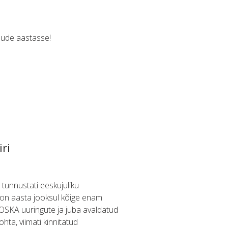
 uude aastasse!
ri
 tunnustati eeskujuliku
 on aasta jooksul kõige enam
 OSKA uuringute ja juba avaldatud
hta, viimati kinnitatud