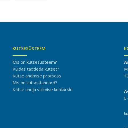
KUTSESÜSTEEM
K
Mis on kutsesüsteem?
A
Kuidas taotleda kutset?
M
Kutse andmise protsess
1
Mis on kutsestandard?
Kutse andja valimise konkursid
A
E
k