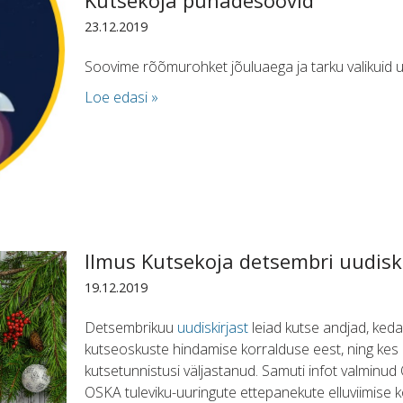
Kutsekoja pühadesoovid
23.12.2019
Soovime rõõmurohket jõuluaega ja tarku valikuid
Loe edasi »
Ilmus Kutsekoja detsembri uudiski
19.12.2019
Detsembrikuu
uudiskirjast
leiad kutse andjad, keda
kutseoskuste hindamise korralduse eest, ning kes
kutsetunnistusi väljastanud. Samuti infot valminud
OSKA tuleviku-uuringute ettepanekute elluviimise ko