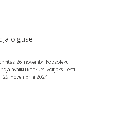
dja õiguse
innitas 26. novembri koosolekul
 andja avaliku konkursi võitjaks Eesti
i 25. novembrini 2024.