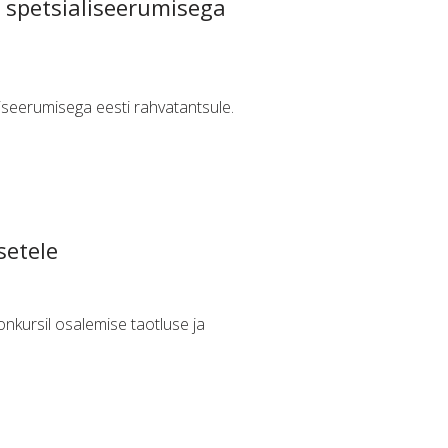
e spetsialiseerumisega
liseerumisega eesti rahvatantsule.
setele
onkursil osalemise taotluse ja