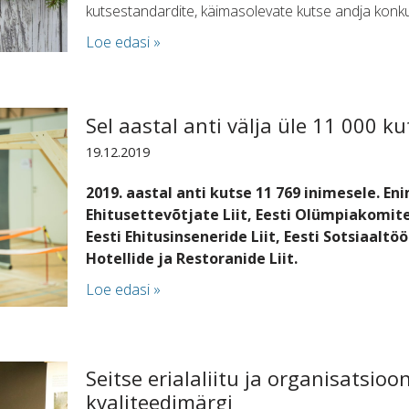
kutsestandardite, käimasolevate kutse andja konk
Loe edasi »
Sel aastal anti välja üle 11 000 k
19.12.2019
2019. aastal anti kutse 11 769 inimesele. Eni
Ehitusettevõtjate Liit, Eesti Olümpiakomite
Eesti Ehitusinseneride Liit, Eesti Sotsiaaltö
Hotellide ja Restoranide Liit.
Loe edasi »
Seitse erialaliitu ja organisatsioo
kvaliteedimärgi