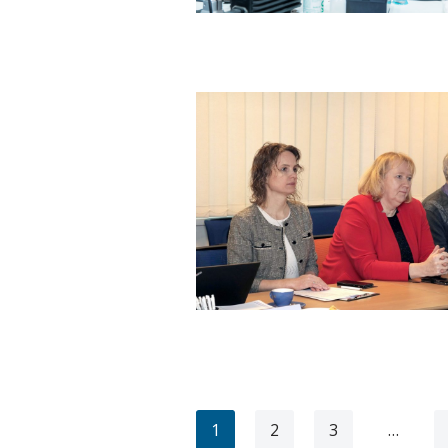
1
2
3
…