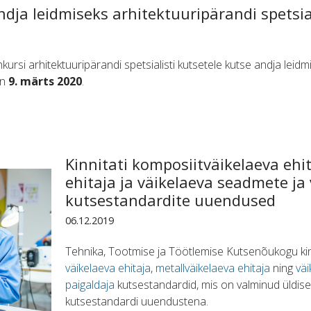
dja leidmiseks arhitektuuripärandi spetsial
kursi arhitektuuripärandi spetsialisti kutsetele kutse andja leid
on
9. märts 2020
.
Kinnitati komposiitväikelaeva ehi
ehitaja ja väikelaeva seadmete ja
kutsestandardite uuendused
06.12.2019
Tehnika, Tootmise ja Töötlemise Kutsenõukogu ki
väikelaeva ehitaja
,
metallväikelaeva ehitaja
ning
vä
paigaldaja
kutsestandardid, mis on valminud üldise
kutsestandardi uuendustena.