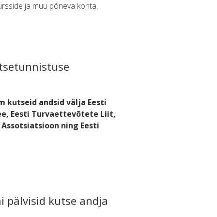
ursside ja muu põneva kohta.
utsetunnistuse
m kutseid andsid välja Eesti
e, Eesti Turvaettevõtete Liit,
ö Assotsiatsioon ning Eesti
ni pälvisid kutse andja