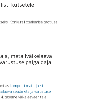
isti kutsetele
miseks. Konkursil osalemise taotluse
taja, metallväikelaeva
 varustuse paigaldaja
nnitas
komposiitmaterjalist
ikelaeva seadmete ja varustuse
 4. taseme väikelaevaehitaja