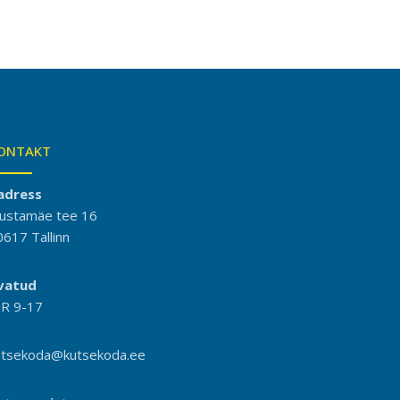
ONTAKT
adress
ustamäe tee 16
0617 Tallinn
vatud
-R 9-17
utsekoda@kutsekoda.ee