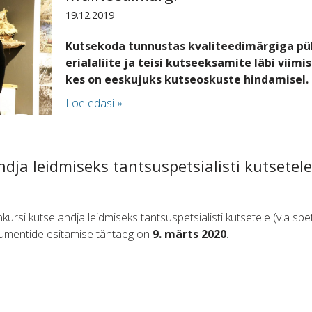
19.12.2019
Kutsekoda tunnustas kvaliteedimärgiga pü
erialaliite ja teisi kutseeksamite läbi viim
kes on eeskujuks kutseoskuste hindamisel.
Loe edasi »
dja leidmiseks tantsuspetsialisti kutsetele
kursi kutse andja leidmiseks tantsuspetsialisti kutsetele (v.a spe
kumentide esitamise tähtaeg on
9. märts 2020
.