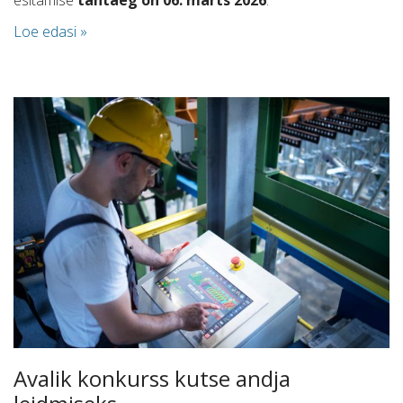
esitamise
tähtaeg on 06. märts 2026
.
Loe edasi »
Avalik konkurss kutse andja