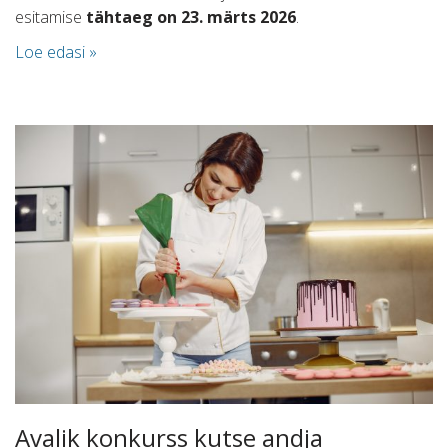
esitamise
tähtaeg on 23. märts 2026
.
Loe edasi »
Avalik konkurss kutse andja