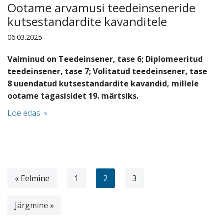
Ootame arvamusi teedeinseneride
kutsestandardite kavanditele
06.03.2025
Valminud on Teedeinsener, tase 6; Diplomeeritud
teedeinsener, tase 7; Volitatud teedeinsener, tase
8 uuendatud kutsestandardite kavandid, millele
ootame tagasisidet 19. märtsiks.
Loe edasi »
« Eelmine
1
2
3
Järgmine »