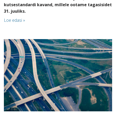
kutsestandardi kavand, millele ootame tagasisidet
31. juuliks.
Loe edasi »