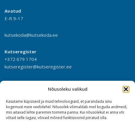
Avatud
E-R 9-17
kutsekoda@kutsekoda.ee
Kutseregister
+372 679 1704
kutseregister@kutseregister.ee
Nõusoleku valikud
Kasutame küpsiseid ja muid tehnoloogiaid, et parandada sinu
kogemust meie veebilehel. Nõusolek võimaldab meil koguda andmeid,
mis aitavad lehte paremini toimima panna. Kui nõusolekut ei anna või
võtad selle tagasi, võivad mõned funktsioonid piiratud olla.