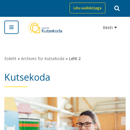
Liitu uudiskirjaga
Skip
to
Eesti
content
Esileht
»
Archives for Kutsekoda
»
Leht 2
Kutsekoda