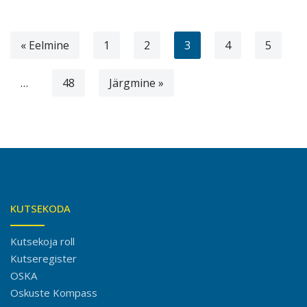
« Eelmine
1
2
3
4
5
…
48
Järgmine »
KUTSEKODA
Kutsekoja roll
Kutseregister
OSKA
Oskuste Kompass