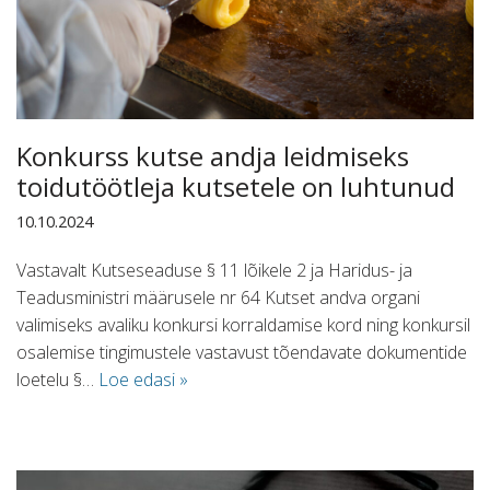
Konkurss kutse andja leidmiseks
toidutöötleja kutsetele on luhtunud
10.10.2024
Vastavalt Kutseseaduse § 11 lõikele 2 ja Haridus- ja
Teadusministri määrusele nr 64 Kutset andva organi
valimiseks avaliku konkursi korraldamise kord ning konkursil
osalemise tingimustele vastavust tõendavate dokumentide
loetelu §…
Loe edasi »