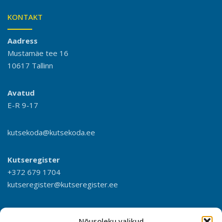
KONTAKT
Aadress
Mustamäe tee 16
10617 Tallinn
Avatud
E-R 9-17
kutsekoda@kutsekoda.ee
Kutseregister
+372 679 1704
kutseregister@kutseregister.ee
Nõusoleku valikud