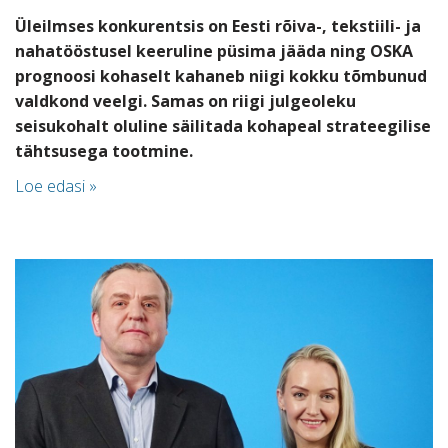
Üleilmses konkurentsis on Eesti r
õiva-, tekstiili- ja
nahatööstus
el keeruline püsima jääda ning OSKA
prognoosi kohaselt kahaneb niigi kokku tõmbunud
valdkond veelgi. Samas on riigi julgeoleku
seisukohalt oluline säilitada kohapeal
strateegilise
tähtsusega
tootmine
.
Loe edasi »