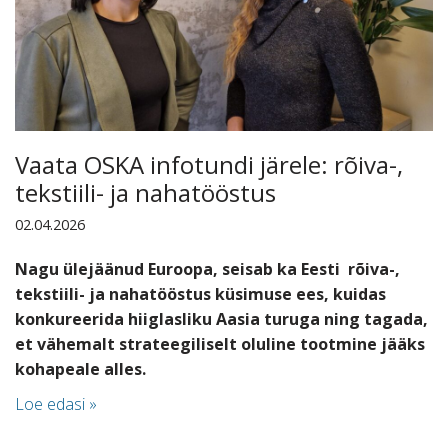
Vaata OSKA infotundi järele: rõiva-,
tekstiili- ja nahatööstus
02.04.2026
Nagu ülejäänud Euroopa, seisab ka Eesti rõiva-,
tekstiili- ja nahatööstus küsimuse ees, kuidas
konkureerida hiiglasliku Aasia turuga ning tagada,
et vähemalt strateegiliselt oluline tootmine jääks
kohapeale alles.
Loe edasi »