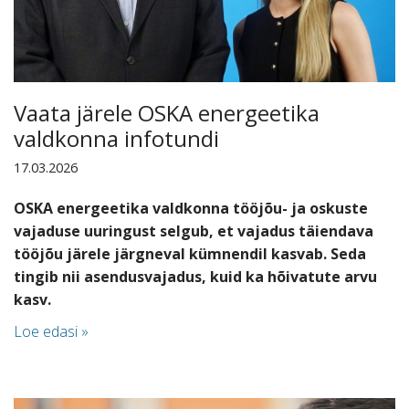
Vaata järele OSKA energeetika
valdkonna infotundi
17.03.2026
OSKA energeetika valdkonna tööjõu- ja oskuste
vajaduse uuringust selgub, et vajadus täiendava
tööjõu järele järgneval kümnendil kasvab. Seda
tingib nii asendusvajadus, kuid ka hõivatute arvu
kasv.
Loe edasi »