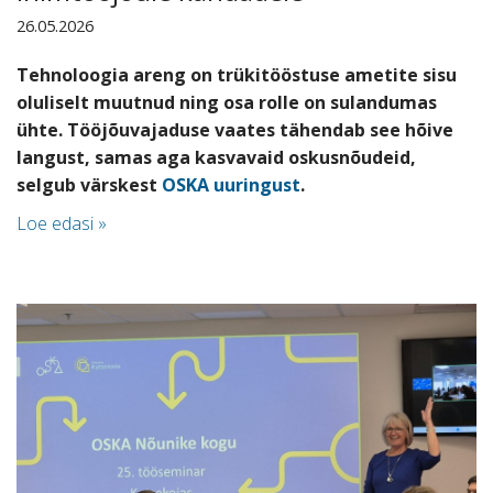
26.05.2026
Tehnoloogia areng on trükitööstuse ametite sisu
oluliselt muutnud ning osa rolle on sulandumas
ühte. Tööjõuvajaduse vaates tähendab see hõive
langust, samas aga kasvavaid oskusnõudeid,
selgub värskest
OSKA uuringust
.
Loe edasi »