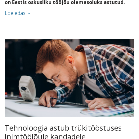
on Eestis oskusliku tööjõu olemasoluks astutud.
Loe edasi »
Tehnoloogia astub trükitööstuses
inimtööjõule kandadele