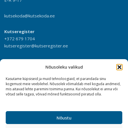
E-R 9-17
kutsekoda@kutsekoda.ee
Kutseregister
+372 679 1704
kutseregister@kutseregister.ee
Nõusoleku valikud
Kasutame küpsiseid ja muid tehnoloogiaid, et parandada sinu
kogemust meie veebilehel. Nõusolek võimaldab meil koguda andmeid,
mis aitavad lehte paremini toimima panna. Kui nõusolekut ei anna või
võtad selle tagasi, võivad mõned funktsioonid piiratud olla.
Nõustu