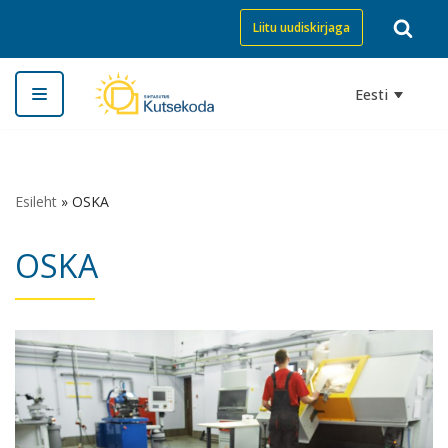
Liitu uudiskirjaga
Skip
to
Eesti
content
Esileht
»
OSKA
OSKA