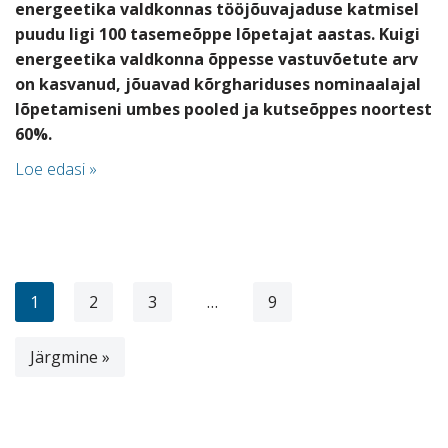
energeetika valdkonnas tööjõuvajaduse katmisel
puudu ligi 100 tasemeõppe lõpetajat aastas. Kuigi
energeetika valdkonna õppesse vastuvõetute arv
on kasvanud, jõuavad kõrghariduses nominaalajal
lõpetamiseni umbes pooled ja kutseõppes noortest
60%.
Loe edasi »
1
2
3
…
9
Järgmine »