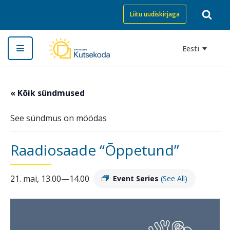
Liitu uudiskirjaga
Skip
to
Eesti
content
« Kõik sündmused
See sündmus on möödas
Raadiosaade “Õppetund”
21. mai, 13.00
—
14.00
Event Series
(See All)