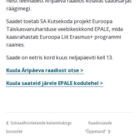
neist teemadest Äripäeva raadios kõlavas saatesarjas
räägimegi.
Saadet toetab SA Kutsekoda projekt Euroopa
Täiskasvanuhariduse veebikeskkond EPALE, mida
kaasrahastab Euroopa Liit Erasmus+ programmi
raames.
Saade on eetris kord kuus neljapäeviti kell 13.
Kuula Äripäeva raadiost otse >
Kuula saateid järele EPALE kodulehel >
Sotsiaalhoolekande kutsenõukogu
Raadiosaade
koosolek
“Õppetund”