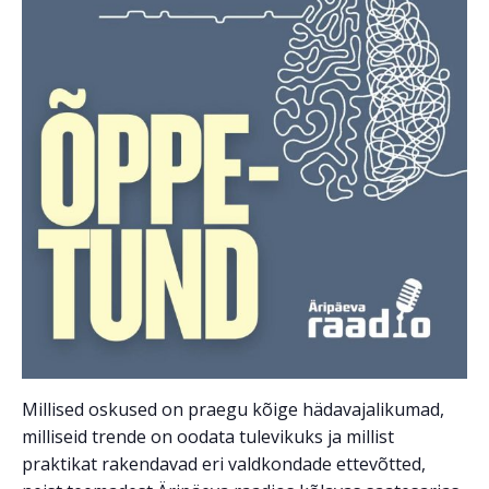
Millised oskused on praegu kõige hädavajalikumad,
milliseid trende on oodata tulevikuks ja millist
praktikat rakendavad eri valdkondade ettevõtted,