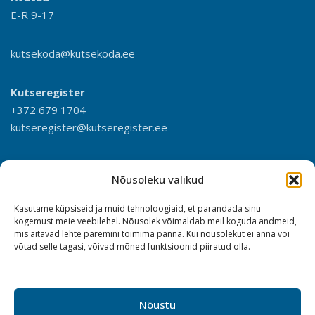
E-R 9-17
kutsekoda@kutsekoda.ee
Kutseregister
+372 679 1704
kutseregister@kutseregister.ee
Nõusoleku valikud
Kasutame küpsiseid ja muid tehnoloogiaid, et parandada sinu
kogemust meie veebilehel. Nõusolek võimaldab meil koguda andmeid,
mis aitavad lehte paremini toimima panna. Kui nõusolekut ei anna või
võtad selle tagasi, võivad mõned funktsioonid piiratud olla.
Nõustu