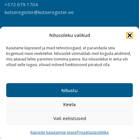
+372 679 1704
kutseregister@kutseregister.ee
Nõusoleku valikud
Kasutame küpsiseid ja muid tehnoloogiaid, et parandada sinu
kogemust meie veebilehel. Nõusolek võimaldab meil koguda andmeid,
mis aitavad lehte paremini toimima panna. Kui nõusolekut ei anna või
võtad selle tagasi, võivad mõned funktsioonid piiratud olla.
Nõustu
Keela
Vali eelistused
Küpsiste kasutamise teave
Privaatsuspoliitika