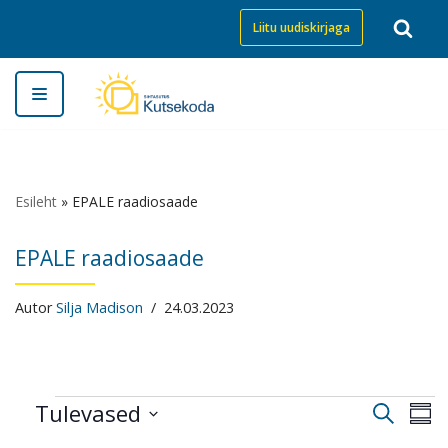
Liitu uudiskirjaga
Skip
to
content
Esileht
»
EPALE raadiosaade
EPALE raadiosaade
Autor
Silja Madison
24.03.2023
Tulevased
E
E
O
S
t
S
v
u