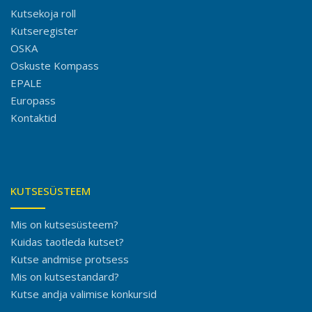
g
Kutsekoja roll
a
Kutseregister
OSKA
t
Oskuste Kompass
i
EPALE
Europass
o
Kontaktid
n
KUTSESÜSTEEM
Mis on kutsesüsteem?
Kuidas taotleda kutset?
Kutse andmise protsess
Mis on kutsestandard?
Kutse andja valimise konkursid