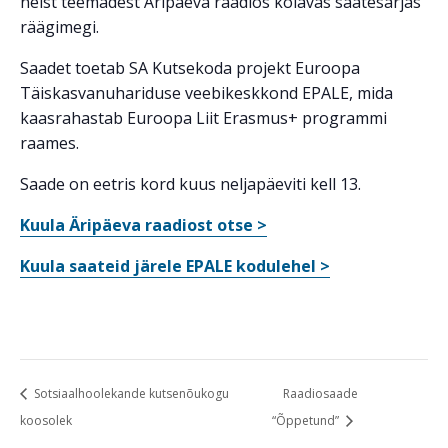
neist teemadest Äripäeva raadios kõlavas saatesarjas
räägimegi.
Saadet toetab SA Kutsekoda projekt Euroopa
Täiskasvanuhariduse veebikeskkond EPALE, mida
kaasrahastab Euroopa Liit Erasmus+ programmi
raames.
Saade on eetris kord kuus neljapäeviti kell 13.
Kuula Äripäeva raadiost otse >
Kuula saateid järele EPALE kodulehel >
Sotsiaalhoolekande kutsenõukogu
Raadiosaade
koosolek
“Õppetund”