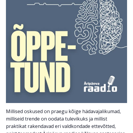
Millised oskused on praegu kõige hädavajalikumad,
milliseid trende on oodata tulevikuks ja millist
praktikat rakendavad eri valdkondade ettevõtted,