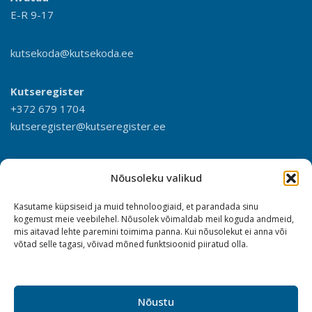
E-R 9-17
kutsekoda@kutsekoda.ee
Kutseregister
+372 679 1704
kutseregister@kutseregister.ee
Nõusoleku valikud
Kasutame küpsiseid ja muid tehnoloogiaid, et parandada sinu
kogemust meie veebilehel. Nõusolek võimaldab meil koguda andmeid,
mis aitavad lehte paremini toimima panna. Kui nõusolekut ei anna või
võtad selle tagasi, võivad mõned funktsioonid piiratud olla.
Nõustu