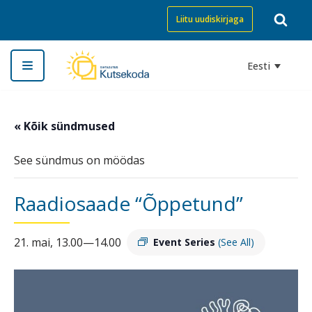
Liitu uudiskirjaga
Skip
to
Eesti
content
« Kõik sündmused
See sündmus on möödas
Raadiosaade “Õppetund”
21. mai, 13.00
—
14.00
Event Series
(See All)