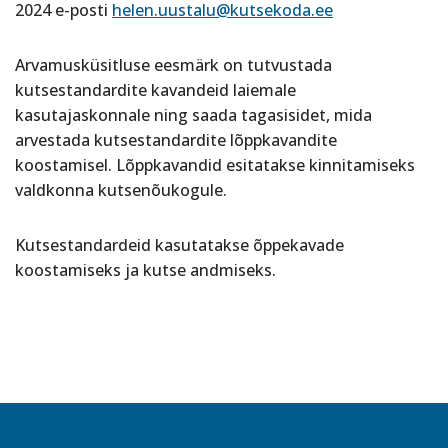
2024 e-posti
helen.uustalu@kutsekoda.ee
Arvamusküsitluse eesmärk on tutvustada
kutsestandardite kavandeid laiemale
kasutajaskonnale ning saada tagasisidet, mida
arvestada kutsestandardite lõppkavandite
koostamisel. Lõppkavandid esitatakse kinnitamiseks
valdkonna kutsenõukogule.
Kutsestandardeid kasutatakse õppekavade
koostamiseks ja kutse andmiseks.