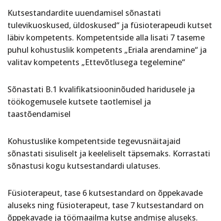
Kutsestandardite uuendamisel sõnastati
tulevikuoskused, üldoskused“ ja füsioterapeudi kutset
läbiv kompetents. Kompetentside alla lisati 7 taseme
puhul kohustuslik kompetents „Eriala arendamine“ ja
valitav kompetents „Ettevõtlusega tegelemine“
Sõnastati B.1 kvalifikatsiooninõuded haridusele ja
töökogemusele kutsete taotlemisel ja
taastõendamisel
Kohustuslike kompetentside tegevusnäitajaid
sõnastati sisuliselt ja keeleliselt täpsemaks. Korrastati
sõnastusi kogu kutsestandardi ulatuses.
Füsioterapeut, tase 6 kutsestandard on õppekavade
aluseks ning füsioterapeut, tase 7 kutsestandard on
õppekavade ja töömaailma kutse andmise aluseks.