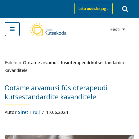
Liitu uudiskirjaga
Skip
to
Eesti
content
Esileht
»
Ootame arvamusi füsioterapeudi kutsestandardite
kavanditele
Ootame arvamusi füsioterapeudi
kutsestandardite kavanditele
Autor
Siret Trull
17.06.2024