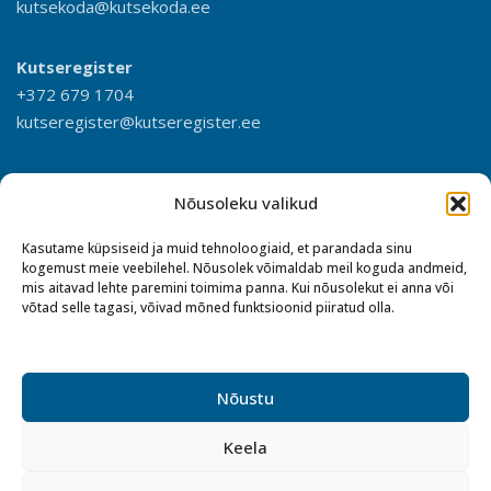
kutsekoda@kutsekoda.ee
Kutseregister
+372 679 1704
kutseregister@kutseregister.ee
Nõusoleku valikud
Kasutame küpsiseid ja muid tehnoloogiaid, et parandada sinu
kogemust meie veebilehel. Nõusolek võimaldab meil koguda andmeid,
mis aitavad lehte paremini toimima panna. Kui nõusolekut ei anna või
võtad selle tagasi, võivad mõned funktsioonid piiratud olla.
Nõustu
Keela