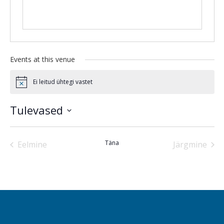
Events at this venue
Ei leitud ühtegi vastet
Notice
Tulevased
Select
date.
Täna
Eelmine
Järgmine