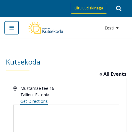
Liitu uudiskirjaga
Skip
to
Eesti
content
Kutsekoda
« All Events
Address
Mustamäe tee 16
Tallinn
,
Estonia
Get Directions