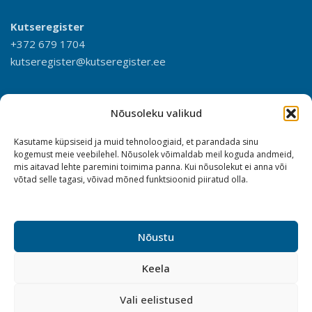
Kutseregister
+372 679 1704
kutseregister@kutseregister.ee
Nõusoleku valikud
Kasutame küpsiseid ja muid tehnoloogiaid, et parandada sinu
kogemust meie veebilehel. Nõusolek võimaldab meil koguda andmeid,
mis aitavad lehte paremini toimima panna. Kui nõusolekut ei anna või
võtad selle tagasi, võivad mõned funktsioonid piiratud olla.
Nõustu
Keela
Vali eelistused