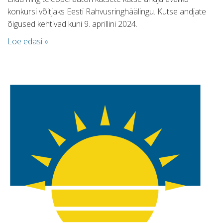
konkursi võitjaks Eesti Rahvusringhäälingu. Kutse andjate
õigused kehtivad kuni 9. aprillini 2024.
Loe edasi »