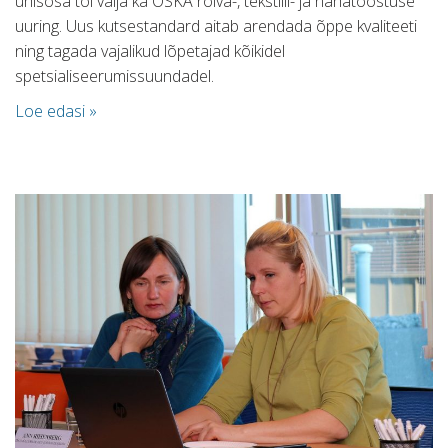
ühisosa tõi välja ka OSKA rõiva-, tekstiili- ja nahatööstuse
uuring. Uus kutsestandard aitab arendada õppe kvaliteeti
ning tagada vajalikud lõpetajad kõikidel
spetsialiseerumissuundadel.
Loe edasi »