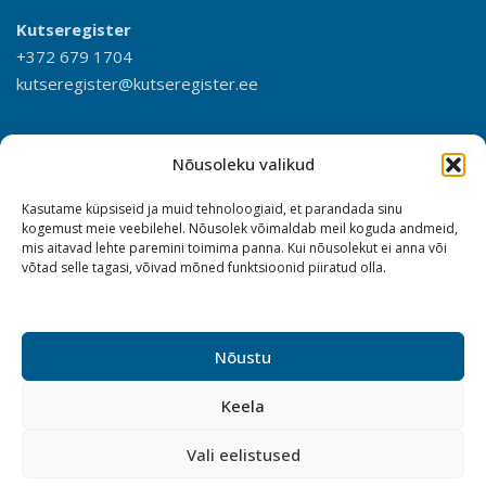
Kutseregister
+372 679 1704
kutseregister@kutseregister.ee
Nõusoleku valikud
Kasutame küpsiseid ja muid tehnoloogiaid, et parandada sinu
kogemust meie veebilehel. Nõusolek võimaldab meil koguda andmeid,
mis aitavad lehte paremini toimima panna. Kui nõusolekut ei anna või
võtad selle tagasi, võivad mõned funktsioonid piiratud olla.
Nõustu
Keela
Vali eelistused