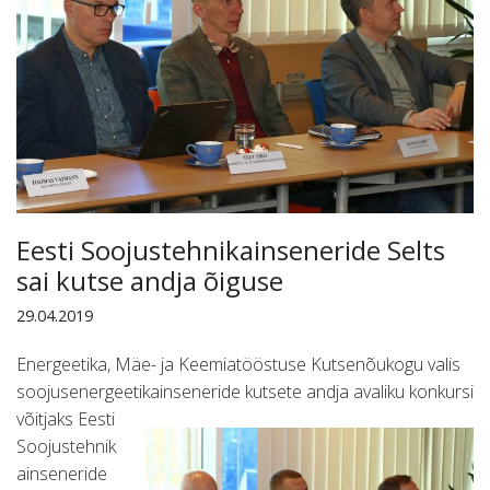
Eesti Soojustehnikainseneride Selts
sai kutse andja õiguse
29.04.2019
Energeetika, Mäe- ja Keemiatööstuse Kutsenõukogu valis
soojusenergeetikainseneride kutsete andja a
valiku konkursi
võitjaks Eesti
Soojustehnik
ainseneride