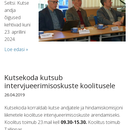
Seltsi. Kutse
andja
õigused
kehtivad kuni
23. aprillini
2024.
Loe edasi »
Kutsekoda kutsub
intervjueerimisoskuste koolitusele
26.04.2019
Kutsekoda korraldab kutse andjatele ja hindamiskomisjoni
liikmetele koolituse intervjueerimisoskuste arendamiseks.
Koolitus toimub 23.mail kell
09.30-15.30.
Koolitus toimub
Tallinnas
.