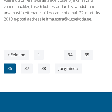
Valminud on kinnisvaramaakler, tase 5 ja kinnisvara
vanemmaakler, tase 6 kutsestandardi kavandid. Teie
arvamusi ja ettepanekuid ootame hiljemalt 22. märtsiks
2019 e-posti aadressile irma.estra@kutsekoda.ee.
« Eelmine
1
…
34
35
36
37
38
Järgmine »