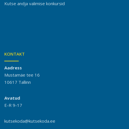
Kutse andja valimise konkursid
KONTAKT
Aadress
Mustamäe tee 16
10617 Tallinn
Avatud
E-R 9-17
kutsekoda@kutsekoda.ee