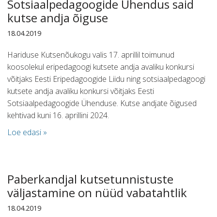
Sotsiaalpedagoogide Ühendus said
kutse andja õiguse
18.04.2019
Hariduse Kutsenõukogu valis 17. aprillil toimunud
koosolekul eripedagoogi kutsete andja avaliku konkursi
võitjaks Eesti Eripedagoogide Liidu ning sotsiaalpedagoogi
kutsete andja avaliku konkursi võitjaks Eesti
Sotsiaalpedagoogide Ühenduse. Kutse andjate õigused
kehtivad kuni 16. aprillini 2024.
Loe edasi »
Paberkandjal kutsetunnistuste
väljastamine on nüüd vabatahtlik
18.04.2019