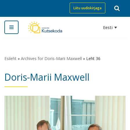
Liitu uudiskirjaga
Skip
to
Eesti
content
Esileht
»
Archives for Doris-Marii Maxwell
»
Leht 36
Doris-Marii Maxwell