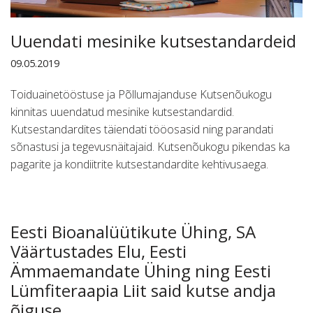
Uuendati mesinike kutsestandardeid
09.05.2019
Toiduainetööstuse ja Põllumajanduse Kutsenõukogu
kinnitas uuendatud mesinike kutsestandardid.
Kutsestandardites täiendati tööosasid ning parandati
sõnastusi ja tegevusnäitajaid. Kutsenõukogu pikendas ka
pagarite ja kondiitrite kutsestandardite kehtivusaega.
Eesti Bioanalüütikute Ühing, SA
Väärtustades Elu, Eesti
Ämmaemandate Ühing ning Eesti
Lümfiteraapia Liit said kutse andja
õiguse