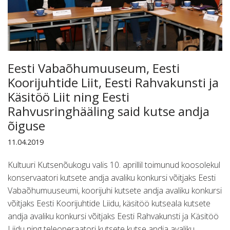
Eesti Vabaõhumuuseum, Eesti
Koorijuhtide Liit, Eesti Rahvakunsti ja
Käsitöö Liit ning Eesti
Rahvusringhääling said kutse andja
õiguse
11.04.2019
Kultuuri Kutsenõukogu valis 10. aprillil toimunud koosolekul
konservaatori kutsete andja avaliku konkursi võitjaks Eesti
Vabaõhumuuseumi, koorijuhi kutsete andja avaliku konkursi
võitjaks Eesti Koorijuhtide Liidu, käsitöö kutseala kutsete
andja avaliku konkursi võitjaks Eesti Rahvakunsti ja Käsitöö
Liidu ning teleoperaatori kutsete kutse andja avaliku