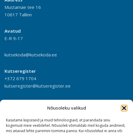
Mustamäe tee 16
10617 Tallinn
Avatud
E-R 9-17
kutsekoda@kutsekoda.ee
Kutseregister
+372 679 1704
kutseregister@kutseregister.ee
Nõusoleku valikud
Kasutame küpsiseid ja muid tehnoloogiaid, et parandada sinu
kogemust meie veebilehel. Nõusolek võimaldab meil koguda andmeid,
mis aitavad lehte paremini toimima panna. Kui nõusolekut ei anna või