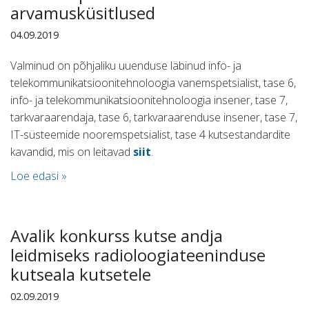
arvamusküsitlused
04.09.2019
Valminud on põhjaliku uuenduse läbinud info- ja
telekommunikatsioonitehnoloogia vanemspetsialist, tase 6,
info- ja telekommunikatsioonitehnoloogia insener, tase 7,
tarkvaraarendaja, tase 6, tarkvaraarenduse insener, tase 7,
IT-süsteemide nooremspetsialist, tase 4 kutsestandardite
kavandid,
mis on leitavad
siit
.
Loe edasi »
Avalik konkurss kutse andja
leidmiseks radioloogiateeninduse
kutseala kutsetele
02.09.2019