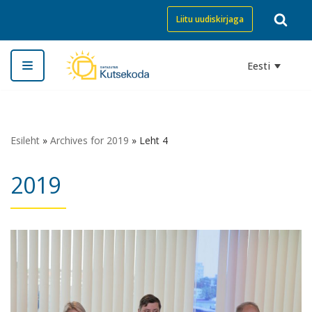
Liitu uudiskirjaga
Skip
to
Eesti
content
Esileht
»
Archives for 2019
»
Leht 4
2019