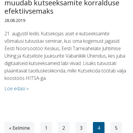
muudab kutseeksamite korralduse
efektiivsemaks
28.08.2019
21. augustil leidis Kutsekojas aset e-kutseeksamite
võimalusi tutvustav seminar, kus oma kogemust jagasid
Eesti Noorsootöö Keskus, Eesti Tarneahelate Juhtimise
Ühing ja Kutseliste Juuksurite Vabariiklik Ühendus, kes juba
digitaalseid kutseeksameid läbi viivad. Lisaks tutvustati
plaanitavat taotluskeskkonda, mille Kutsekoda töötab välja
koostöös HITSA-ga.
Loe edasi »
« Eelmine
1
2
3
4
5