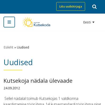
Liitu uudiskirjaga
Skip
to
Eesti
content
Esileht
»
Uudised
Uudised
Kutsekoja nädala ülevaade
24.09.2012
Sellel nädalal toimub Kutsekojas 1 valdkonna
kaardistamise töörühma, 14 kutsestandardi töörühma ning