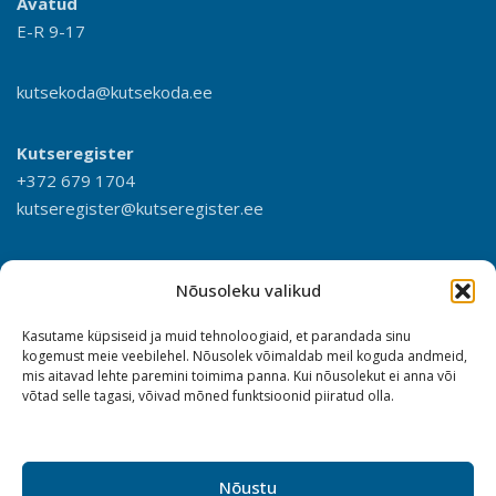
Avatud
E-R 9-17
kutsekoda@kutsekoda.ee
Kutseregister
+372 679 1704
kutseregister@kutseregister.ee
Nõusoleku valikud
Kasutame küpsiseid ja muid tehnoloogiaid, et parandada sinu
kogemust meie veebilehel. Nõusolek võimaldab meil koguda andmeid,
mis aitavad lehte paremini toimima panna. Kui nõusolekut ei anna või
võtad selle tagasi, võivad mõned funktsioonid piiratud olla.
Nõustu